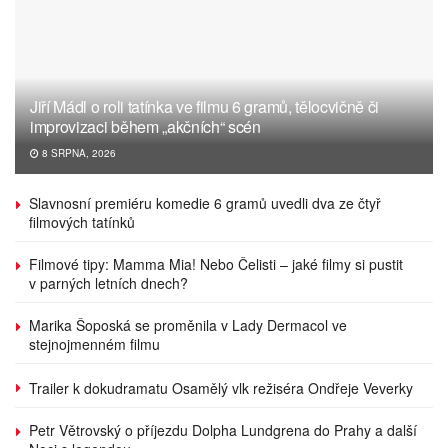
Jiří Mádl o roli tatínka ve filmu 6 gramů, tělocvičně či
improvizaci během „akčních“ scén
8 SRPNA, 2026
Slavnosní premiéru komedie 6 gramů uvedli dva ze čtyř
filmových tatínků
Filmové tipy: Mamma Mia! Nebo Čelisti – jaké filmy si pustit
v parných letních dnech?
Marika Šoposká se proměnila v Lady Dermacol ve
stejnojmenném filmu
Trailer k dokudramatu Osamělý vlk režiséra Ondřeje Veverky
Petr Větrovský o příjezdu Dolpha Lundgrena do Prahy a další