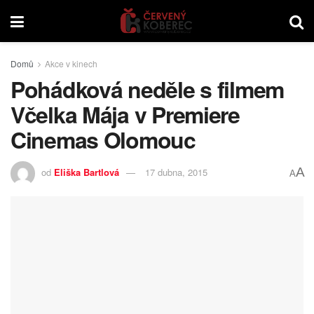
Domů
Akce v kinech
Pohádková neděle s filmem
Včelka Mája v Premiere
Cinemas Olomouc
A
od
Eliška Bartlová
17 dubna, 2015
A