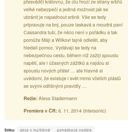
přesvědčí královnu, že úlu hrozí ze strany sršňů
velké nebezpečí a jediná možnost jak se
ubránit je napadnout sršně. Vše se tedy
pripravuje na boj, pouze laskavá a moudrá paní
Cassandra tuší, že něco není v pořádku a tak
pomůže Máji a Wilkovi tajně odletět, aby
hledali pomoc. Vydávají se tedy na
nebezpečnou cestu, během níž zažijí spoustu
napětí, ale i úžasných zážitků a najdou si
spoustu nových přátel … ale hlavně si
uvědomí, že existuje i svět mimo včelích plástů
se svými odlišnými pravidly …
Režie:
Alexs Stadermann
Premiera v ČR:
6. 11. 2014 (Intersonic)
Štítky:
akce v multikině
pohádková neděle