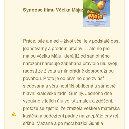
Synopse filmu Včelka Mája:
Práce, píle a med – život včel je v podstatě dost
jednotvárný a předem určený … ale ne pro
malou včelku Máju, která již od samotného
narození narušuje zaběhaná pravidla úlu svojí
radostí ze života a mimořádně dobrodružnou
povahou. Proto je od prvního dne zvlášť
sledována a věru nepříliš oblíbená u samotné
hlavní královské radní Gunilly. Jednoho dne
vypukne v jejich úlu velký zmatek a zděšení,
protože se zjistilo, že zmizela veškerá mateřská
kašička a podezření padne na znepřátelený roj
sršňů. Mazaná a po moci bažící Gunilla