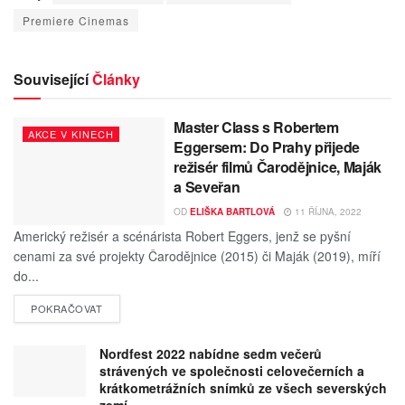
Premiere Cinemas
Související
Články
Master Class s Robertem
AKCE V KINECH
Eggersem: Do Prahy přijede
režisér filmů Čarodějnice, Maják
a Seveřan
OD
ELIŠKA BARTLOVÁ
11 ŘÍJNA, 2022
Americký režisér a scénárista Robert Eggers, jenž se pyšní
cenami za své projekty Čarodějnice (2015) či Maják (2019), míří
do...
POKRAČOVAT
Nordfest 2022 nabídne sedm večerů
strávených ve společnosti celovečerních a
krátkometrážních snímků ze všech severských
zemí