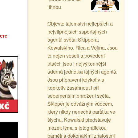
líhnou
Objevte tajemství nejlepších a
nejvtipnějších supertajných
ere
agentů světa: Skippera,
Kowalskiho, Rica a Vojína. Jsou
to nejen veselí a povedení
ptáčci, jsou i nejvýkonnější
úderná jednotka tajných agentů.
Jsou připravení kdykoliv a
kdekoliv zasáhnout i při
sebemenším ohrožení světa.
Skipper je odvážným vůdcem,
který nikdy nenechá parťáka ve
štychu. Kowalski představuje
mozek týmu s fotografickou
pamětí a dokonalými znalostmi