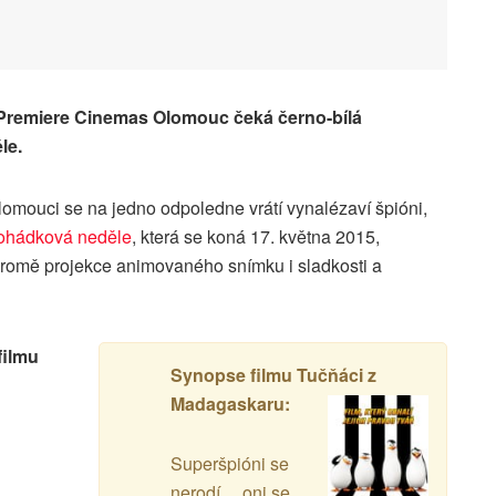
 Premiere Cinemas Olomouc čeká černo-bílá
le.
omouci se na jedno odpoledne vrátí vynalézaví špióni,
ohádková neděle
, která se koná 17. května 2015,
romě projekce animovaného snímku i sladkosti a
filmu
Synopse filmu Tučňáci z
Madagaskaru:
Superšpióni se
nerodí… oni se