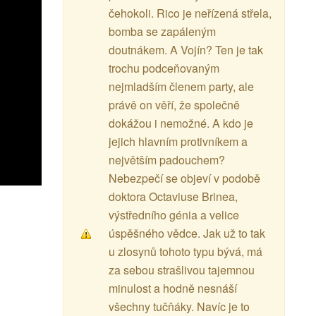
čehokoli. Rico je neřízená střela,
bomba se zapáleným
doutnákem. A Vojín? Ten je tak
trochu podceňovaným
nejmladším členem party, ale
právě on věří, že společně
dokážou i nemožné. A kdo je
jejich hlavním protivníkem a
největším padouchem?
Nebezpečí se objeví v podobě
doktora Octaviuse Brinea,
výstředního génia a velice
úspěšného vědce. Jak už to tak
u zlosynů tohoto typu bývá, má
za sebou strašlivou tajemnou
minulost a hodně nesnáší
všechny tučňáky. Navíc je to