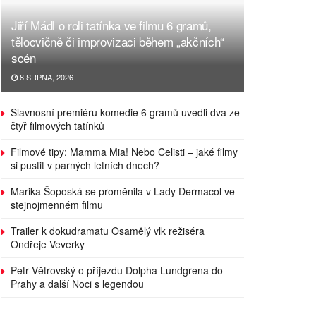
Jiří Mádl o roli tatínka ve filmu 6 gramů,
tělocvičně či improvizaci během „akčních“
scén
8 SRPNA, 2026
Slavnosní premiéru komedie 6 gramů uvedli dva ze
čtyř filmových tatínků
Filmové tipy: Mamma Mia! Nebo Čelisti – jaké filmy
si pustit v parných letních dnech?
Marika Šoposká se proměnila v Lady Dermacol ve
stejnojmenném filmu
Trailer k dokudramatu Osamělý vlk režiséra
Ondřeje Veverky
Petr Větrovský o příjezdu Dolpha Lundgrena do
Prahy a další Noci s legendou