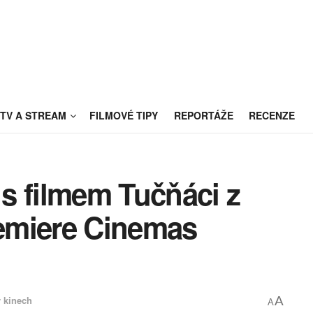
TV A STREAM
FILMOVÉ TIPY
REPORTÁŽE
RECENZE
s filmem Tučňáci z
emiere Cinemas
 kinech
A
A