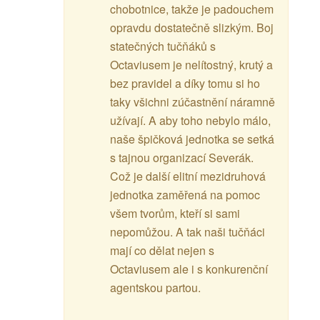
chobotnice, takže je padouchem
opravdu dostatečně slizkým. Boj
statečných tučňáků s
Octaviusem je nelítostný, krutý a
bez pravidel a díky tomu si ho
taky všichni zúčastnění náramně
užívají. A aby toho nebylo málo,
naše špičková jednotka se setká
s tajnou organizací Severák.
Což je další elitní mezidruhová
jednotka zaměřená na pomoc
všem tvorům, kteří si sami
nepomůžou. A tak naši tučňáci
mají co dělat nejen s
Octaviusem ale i s konkurenční
agentskou partou.