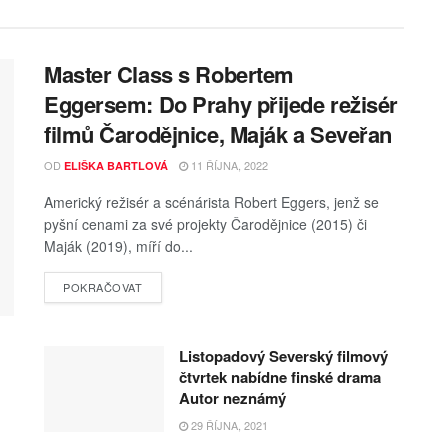
Master Class s Robertem
Eggersem: Do Prahy přijede režisér
filmů Čarodějnice, Maják a Seveřan
OD
11 ŘÍJNA, 2022
ELIŠKA BARTLOVÁ
Americký režisér a scénárista Robert Eggers, jenž se
pyšní cenami za své projekty Čarodějnice (2015) či
Maják (2019), míří do...
POKRAČOVAT
Listopadový Severský filmový
čtvrtek nabídne finské drama
Autor neznámý
29 ŘÍJNA, 2021