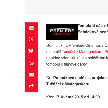
Tentokrát nás v
Pohádková nedě
Do multikina Premiere Cinemas v Ol
roztomilí
Tučňáci z Madagaskaru
.
P
nabídne všem klukům a holčičkám k
tombolu o filmové dárky.
Co:
Pohádková neděle s projekcí 
Tučňáci z Madagaskaru
Kdy:
17. května 2015 od 14:00