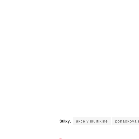
Štítky:
akce v multikině
pohádková 