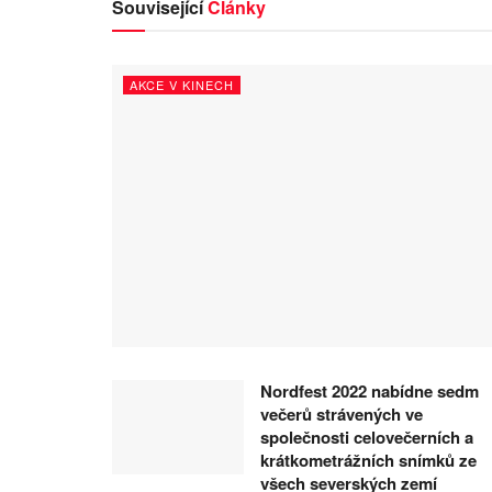
Související
Články
AKCE V KINECH
Nordfest 2022 nabídne sedm
večerů strávených ve
společnosti celovečerních a
krátkometrážních snímků ze
všech severských zemí