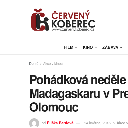
FILM
KINO
ZÁBAVA
Domů
Akce v kinech
Pohádková neděle 
Madagaskaru v Pr
Olomouc
od
Eliška Bartlová
14 května, 2015
v
Akce v