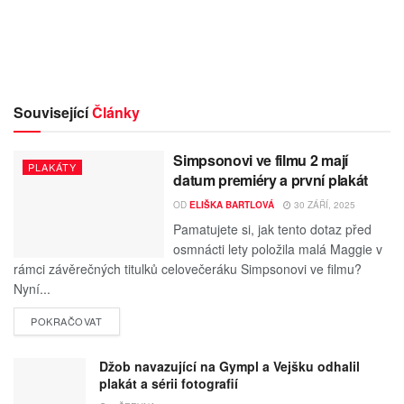
Související
Články
Simpsonovi ve filmu 2 mají
PLAKÁTY
datum premiéry a první plakát
OD
ELIŠKA BARTLOVÁ
30 ZÁŘÍ, 2025
Pamatujete si, jak tento dotaz před
osmnácti lety položila malá Maggie v
rámci závěrečných titulků celovečeráku Simpsonovi ve filmu?
Nyní...
POKRAČOVAT
Džob navazující na Gympl a Vejšku odhalil
plakát a sérii fotografií