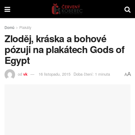
Domů
Plakáty
Zloděj, kráska a bohové
pózuji na plakátech Gods of
Egypt
A
od
vk
16 listopadu, 2015
Doba čtení: 1 minuta
A