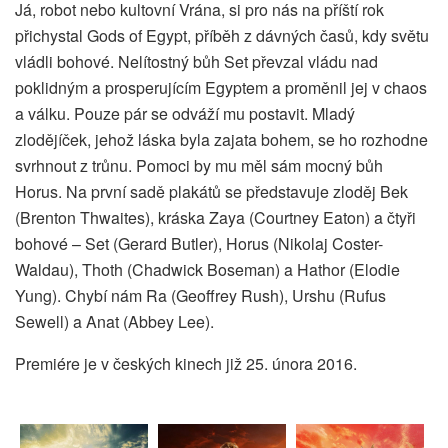
Já, robot nebo kultovní Vrána, si pro nás na příští rok
přichystal Gods of Egypt, příběh z dávných časů, kdy světu
vládli bohové. Nelítostný bůh Set převzal vládu nad
poklidným a prosperujícím Egyptem a proměnil jej v chaos
a válku. Pouze pár se odváží mu postavit. Mladý
zlodějíček, jehož láska byla zajata bohem, se ho rozhodne
svrhnout z trůnu. Pomoci by mu měl sám mocný bůh
Horus. Na první sadě plakátů se představuje zloděj Bek
(Brenton Thwaites), kráska Zaya (Courtney Eaton) a čtyři
bohové – Set (Gerard Butler), Horus (Nikolaj Coster-
Waldau), Thoth (Chadwick Boseman) a Hathor (Elodie
Yung). Chybí nám Ra (Geoffrey Rush), Urshu (Rufus
Sewell) a Anat (Abbey Lee).
Premiére je v českých kinech již 25. února 2016.