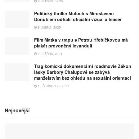
9 ČERVNA, 2025
Politický thriller Moloch s Miroslavem
Donutilem odhalil oficiální vizuál a teaser
8 DUBNA, 2025
Film Matka v trapu s Petrou Hřebíčkovou má
plakát provoněný levandulí
19 LEDNA, 2024
Tragikomická dokumentární roadmovie Zákon
lásky Barbory Chalupové se zabývá
manželstvím bez ohledu na sexuální orientaci
15 ČERVENCE, 2021
Nejnovější