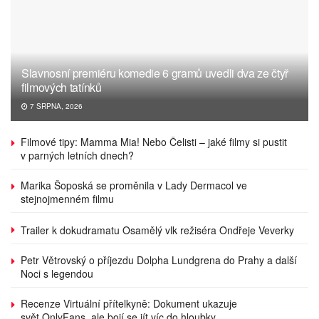
Slavnosní premiéru komedie 6 gramů uvedli dva ze čtyř
filmových tatínků
7 SRPNA, 2026
Filmové tipy: Mamma Mia! Nebo Čelisti – jaké filmy si pustit
v parných letních dnech?
Marika Šoposká se proměnila v Lady Dermacol ve
stejnojmenném filmu
Trailer k dokudramatu Osamělý vlk režiséra Ondřeje Veverky
Petr Větrovský o příjezdu Dolpha Lundgrena do Prahy a další
Noci s legendou
Recenze Virtuální přítelkyně: Dokument ukazuje
svět OnlyFans, ale bojí se jít víc do hloubky