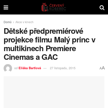
Domů
Akce v kinech
Dětské předpremiérové
projekce filmu Malý princ v
multikinech Premiere
Cinemas a GAC
A
od
Eliška Bartlová
27 listopadu, 2015
A