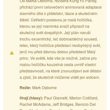
Od Marka Osborna, režiséra Kung Fu Pandy,
přichází první celovečerní animovaná adaptace
slavného díla o přátelství, lásce a skutečném
štěstí. Ústřední postavou je malá holčička,
kterou se její maminka snaží připravit na
skutečný svět dospělých. Její plán naruší
trochu excentrický, leč dobrosrdečný soused,
letec, který holčičce představí neobyčejný svět,
jenž mu před dávnou dobou představil Malý
princ. Ve světě, kde vše je možné, začne pro
malou holčičku kouzelná cesta uvnitř vlastní
představivosti, na které znovuobjeví své dětství
a zjistí, že skutečně můžeme vidět jen srdcem.
Režie:
Mark Osborne
Hrají (hlasy):
Paul Giamatti, Marion Cotillard,
Rachel McAdams, Jeff Bridges, Benicio Del