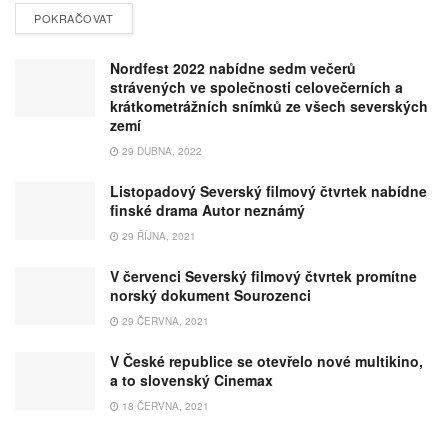
POKRAČOVAT
Nordfest 2022 nabídne sedm večerů
strávených ve společnosti celovečerních a
krátkometrážních snímků ze všech severských
zemí
29 DUBNA, 2022
Listopadový Severský filmový čtvrtek nabídne
finské drama Autor neznámý
29 ŘÍJNA, 2021
V červenci Severský filmový čtvrtek promítne
norský dokument Sourozenci
29 ČERVNA, 2021
V České republice se otevřelo nové multikino,
a to slovenský Cinemax
18 ČERVNA, 2021