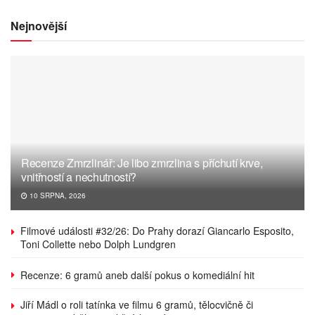
Nejnovější
Recenze Zmrzlinář: Je libo zmrzlina s příchutí krve,
vnitřností a nechutností?
10 SRPNA, 2026
Filmové události #32/26: Do Prahy dorazí Giancarlo Esposito,
Toni Collette nebo Dolph Lundgren
Recenze: 6 gramů aneb další pokus o komediální hit
Jiří Mádl o roli tatínka ve filmu 6 gramů, tělocvičně či