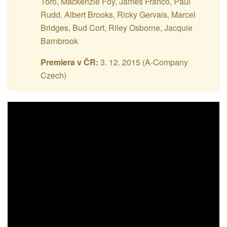
Toro, Mackenzie Foy, James Franco, Paul
Rudd, Albert Brooks, Ricky Gervais, Marcel
Bridges, Bud Cort, Riley Osborne, Jacquie
Barnbrook
Premiera v ČR:
3. 12. 2015 (A-Company
Czech)