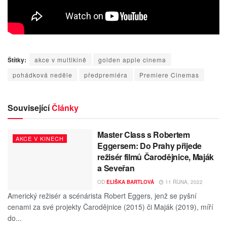
Štítky:
akce v multikině
golden apple cinema
pohádková neděle
předpremiéra
Premiere Cinemas
Související
Články
Master Class s Robertem
AKCE V KINECH
Eggersem: Do Prahy přijede
režisér filmů Čarodějnice, Maják
a Seveřan
OD
ELIŠKA BARTLOVÁ
11 ŘÍJNA, 2022
Americký režisér a scénárista Robert Eggers, jenž se pyšní
cenami za své projekty Čarodějnice (2015) či Maják (2019), míří
do...