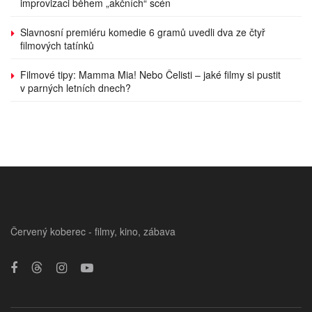
improvizaci během „akčních“ scén
Slavnosní premiéru komedie 6 gramů uvedli dva ze čtyř
filmových tatínků
Filmové tipy: Mamma Mia! Nebo Čelisti – jaké filmy si pustit
v parných letních dnech?
Červený koberec - filmy, kino, zábava