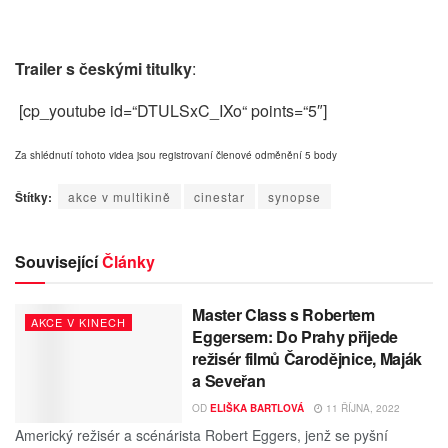
Trailer s českými titulky
:
[cp_youtube id=“DTULSxC_IXo“ points=“5″]
Za shlédnutí tohoto videa jsou registrovaní členové odměnění 5 body
Štítky:
akce v multikině
cinestar
synopse
Související
Články
Master Class s Robertem
AKCE V KINECH
Eggersem: Do Prahy přijede
režisér filmů Čarodějnice, Maják
a Seveřan
OD
ELIŠKA BARTLOVÁ
11 ŘÍJNA, 2022
Americký režisér a scénárista Robert Eggers, jenž se pyšní