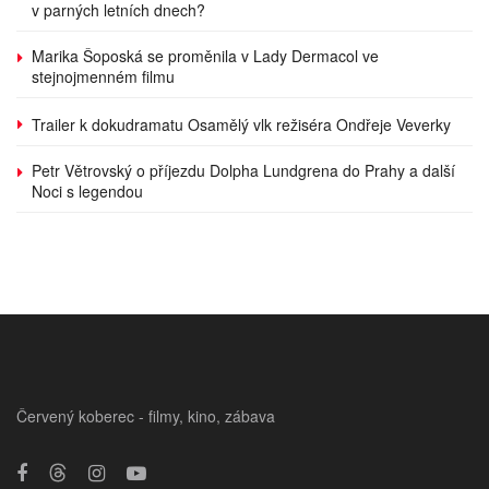
v parných letních dnech?
Marika Šoposká se proměnila v Lady Dermacol ve
stejnojmenném filmu
Trailer k dokudramatu Osamělý vlk režiséra Ondřeje Veverky
Petr Větrovský o příjezdu Dolpha Lundgrena do Prahy a další
Noci s legendou
Červený koberec - filmy, kino, zábava