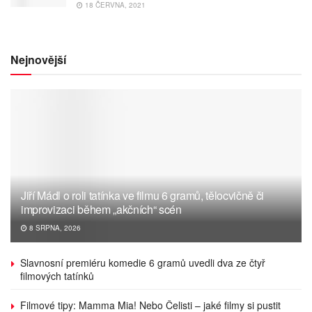
18 ČERVNA, 2021
Nejnovější
Jiří Mádl o roli tatínka ve filmu 6 gramů, tělocvičně či
improvizaci během „akčních“ scén
8 SRPNA, 2026
Slavnosní premiéru komedie 6 gramů uvedli dva ze čtyř
filmových tatínků
Filmové tipy: Mamma Mia! Nebo Čelisti – jaké filmy si pustit