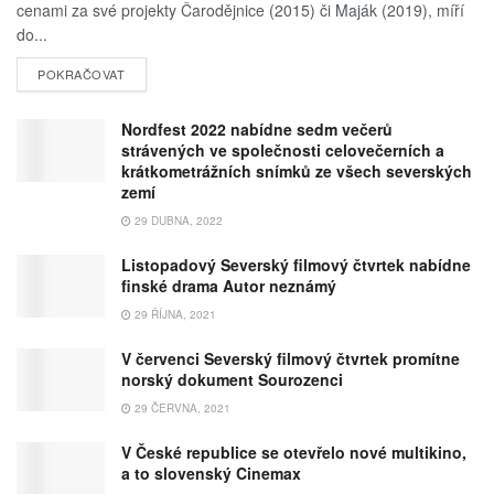
cenami za své projekty Čarodějnice (2015) či Maják (2019), míří
do...
POKRAČOVAT
Nordfest 2022 nabídne sedm večerů
strávených ve společnosti celovečerních a
krátkometrážních snímků ze všech severských
zemí
29 DUBNA, 2022
Listopadový Severský filmový čtvrtek nabídne
finské drama Autor neznámý
29 ŘÍJNA, 2021
V červenci Severský filmový čtvrtek promítne
norský dokument Sourozenci
29 ČERVNA, 2021
V České republice se otevřelo nové multikino,
a to slovenský Cinemax