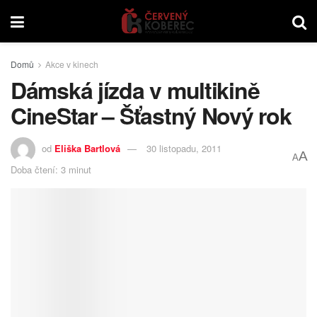
Domů
Akce v kinech
Dámská jízda v multikině
CineStar – Šťastný Nový rok
od
Eliška Bartlová
30 listopadu, 2011
A
A
Doba čtení: 3 minut