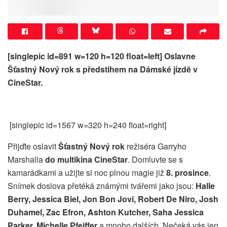
[singlepic id=891 w=120 h=120 float=left] Oslavne
Šťastný Nový rok s předstihem na Dámské jízdě v
CineStar.
[singlepic id=1567 w=320 h=240 float=right]
Přijďte oslavit
Šťastný Nový rok
režiséra Garryho
Marshalla
do multikina CineStar
. Domluvte se s
kamarádkami a užijte si noc plnou magie již
8. prosince
.
Snímek doslova přetéká známými tvářemi jako jsou:
Halle
Berry, Jessica Biel, Jon Bon Jovi, Robert De Niro, Josh
Duhamel, Zac Efron, Ashton Kutcher, Saha Jessica
Parker, Michelle Pfeiffer
a mnoho dalších. Nečeká vás jen