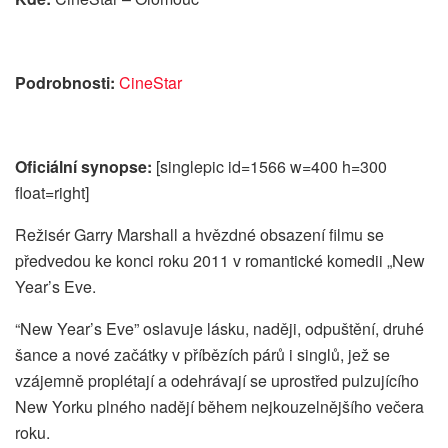
Podrobnosti:
CineStar
Oficiální synopse:
[singlepic id=1566 w=400 h=300
float=right]
Režisér Garry Marshall a hvězdné obsazení filmu se
předvedou ke konci roku 2011 v romantické komedii „New
Year’s Eve.
“New Year’s Eve” oslavuje lásku, naději, odpuštění, druhé
šance a nové začátky v příbězích párů i singlů, jež se
vzájemně proplétají a odehrávají se uprostřed pulzujícího
New Yorku plného nadějí během nejkouzelnějšího večera
roku.