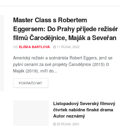
Master Class s Robertem
Eggersem: Do Prahy přijede režisér
filmů Čarodějnice, Maják a Seveřan
OD
11 ŘÍJNA, 2022
ELIŠKA BARTLOVÁ
Americký režisér a scénárista Robert Eggers, jenž se
pyšní cenami za své projekty Čarodějnice (2015) či
Maják (2019), míří do...
POKRAČOVAT
Listopadový Severský filmový
čtvrtek nabídne finské drama
Autor neznámý
29 ŘÍJNA, 2021