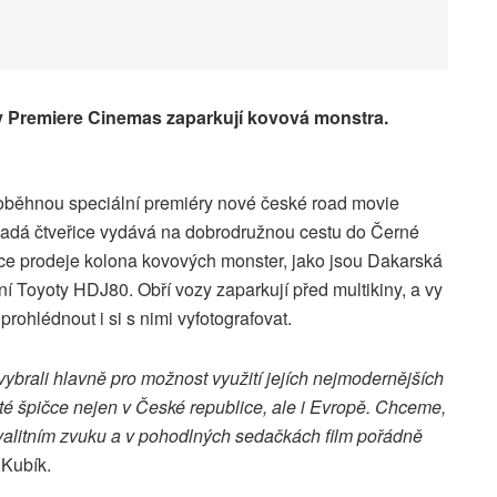
y Premiere Cinemas zaparkují kovová monstra.
oběhnou speciální premiéry nové české road movie
ladá čtveřice vydává na dobrodružnou cestu do Černé
ce prodeje kolona kovových monster, jako jsou Dakarská
í Toyoty HDJ80. Obří vozy zaparkují před multikiny, a vy
prohlédnout i si s nimi vyfotografovat.
vybrali hlavně pro možnost využití jejích nejmodernějších
osté špičce nejen v České republice, ale i Evropě. Chceme,
 kvalitním zvuku a v pohodlných sedačkách film pořádně
 Kubík.