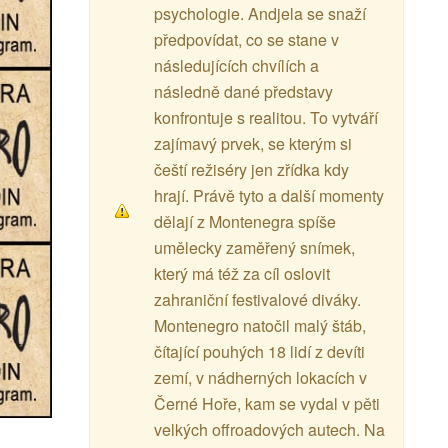
psychologie. Andjela se snaží
předpovídat, co se stane v
následujících chvílích a
následně dané představy
konfrontuje s realitou. To vytváří
zajímavý prvek, se kterým si
čeští režiséry jen zřídka kdy
hrají. Právě tyto a další momenty
dělají z Montenegra spíše
umělecky zaměřený snímek,
který má též za cíl oslovit
zahraniční festivalové diváky.
Montenegro natočil malý štáb,
čítající pouhých 18 lidí z devíti
zemí, v nádherných lokacích v
Černé Hoře, kam se vydal v pěti
velkých offroadových autech. Na