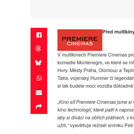
Před multikin
V multikinech Premiere Cinemas pr
komedie Montenegro, ve které se m
Hory. Městy Praha, Olomouc a Tepli
Tatra, vojenský Hummer či legendárn
si tak budete moci vozidla důkladně 
„Kino síť Premiere Cinemas jsme si 
kino technologií, které patří k napr
aby si diváci na obřích plátnech, v
užili,“
vysvětluje režisér snímku Petr