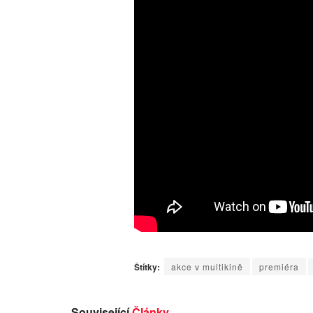
Štítky:
akce v multikině
premiéra
Související
Články