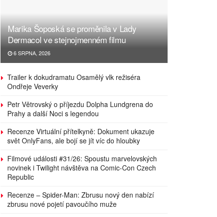
Marika Šoposká se proměnila v Lady
Dermacol ve stejnojmenném filmu
6 SRPNA, 2026
Trailer k dokudramatu Osamělý vlk režiséra
Ondřeje Veverky
Petr Větrovský o příjezdu Dolpha Lundgrena do
Prahy a další Noci s legendou
Recenze Virtuální přítelkyně: Dokument ukazuje
svět OnlyFans, ale bojí se jít víc do hloubky
Filmové události #31/26: Spoustu marvelovských
novinek i Twilight návštěva na Comic-Con Czech
Republic
Recenze – Spider-Man: Zbrusu nový den nabízí
zbrusu nové pojetí pavoučího muže