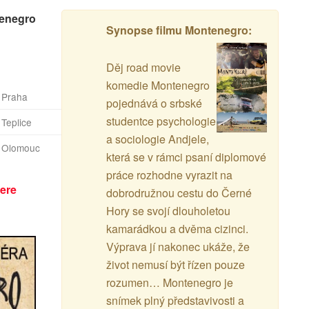
tenegro
Synopse filmu Montenegro:
Děj road movie
komedie Montenegro
 Praha
pojednává o srbské
studentce psychologie
Teplice
a sociologie Andjele,
 Olomouc
která se v rámci psaní diplomové
práce rozhodne vyrazit na
ere
dobrodružnou cestu do Černé
Hory se svojí dlouholetou
kamarádkou a dvěma cizinci.
Výprava jí nakonec ukáže, že
život nemusí být řízen pouze
rozumen… Montenegro je
snímek plný představivosti a