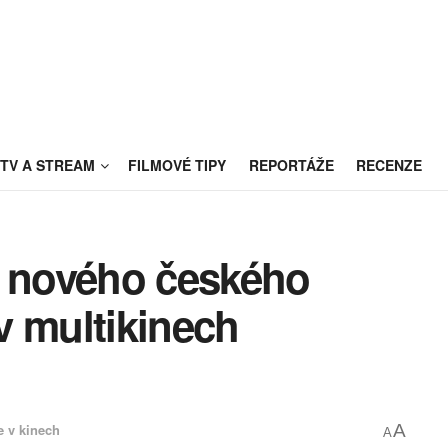
TV A STREAM
FILMOVÉ TIPY
REPORTÁŽE
RECENZE
a nového českého
v multikinech
e v kinech
A
A