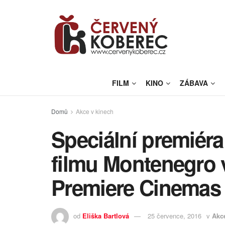
FILM
KINO
ZÁBAVA
Domů
Akce v kinech
Speciální premiér
filmu Montenegro 
Premiere Cinemas
od
Eliška Bartlová
25 července, 2016
v
Akc