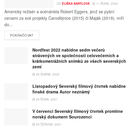
OD
ELIŠKA BARTLOVÁ
11 ŘÍJNA, 2022
Americký režisér a scénárista Robert Eggers, jenž se pyšní
cenami za své projekty Čarodějnice (2015) či Maják (2019), míří
do...
POKRAČOVAT
Nordfest 2022 nabídne sedm večerů
strávených ve společnosti celovečerních a
krátkometrážních snímků ze všech severských
zemí
29 DUBNA, 2022
Listopadový Severský filmový čtvrtek nabídne
finské drama Autor neznámý
29 ŘÍJNA, 2021
V červenci Severský filmový čtvrtek promítne
norský dokument Sourozenci
29 ČERVNA, 2021