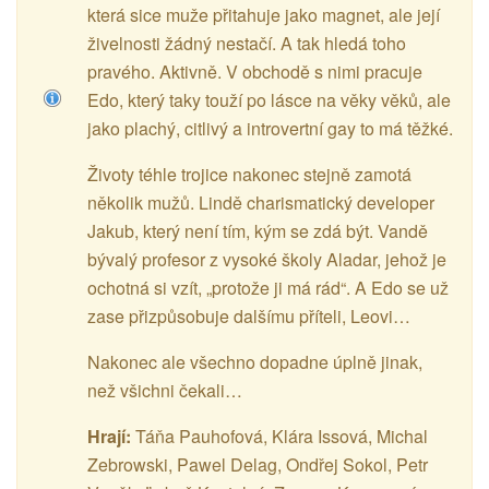
která sice muže přitahuje jako magnet, ale její
živelnosti žádný nestačí. A tak hledá toho
pravého. Aktivně. V obchodě s nimi pracuje
Edo, který taky touží po lásce na věky věků, ale
jako plachý, citlivý a introvertní gay to má těžké.
Životy téhle trojice nakonec stejně zamotá
několik mužů. Lindě charismatický developer
Jakub, který není tím, kým se zdá být. Vandě
bývalý profesor z vysoké školy Aladar, jehož je
ochotná si vzít, „protože ji má rád“. A Edo se už
zase přizpůsobuje dalšímu příteli, Leovi…
Nakonec ale všechno dopadne úplně jinak,
než všichni čekali…
Hrají:
Táňa Pauhofová, Klára Issová, Michal
Zebrowski, Pawel Delag, Ondřej Sokol, Petr