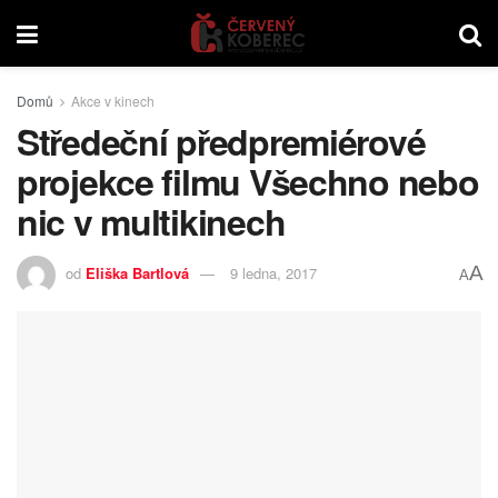
Domů
Akce v kinech
Středeční předpremiérové
projekce filmu Všechno nebo
nic v multikinech
A
od
Eliška Bartlová
9 ledna, 2017
A