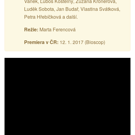
Vaněk, Ľuboš Kostelný, Zuzana Kronerová,
Luděk Sobota, Jan Budař, Vlastina Svátková,
Petra Hřebíčková a další.
Režie:
Marta Ferencová
Premiera v ČR:
12. 1. 2017 (Bioscop)