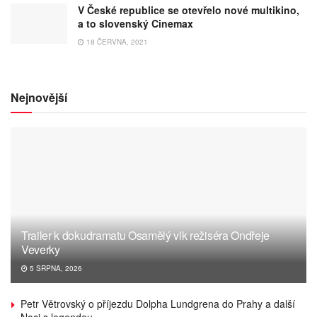
V České republice se otevřelo nové multikino,
a to slovenský Cinemax
18 ČERVNA, 2021
Nejnovější
Trailer k dokudramatu Osamělý vlk režiséra Ondřeje
Veverky
5 SRPNA, 2026
Petr Větrovský o příjezdu Dolpha Lundgrena do Prahy a další
Noci s legendou