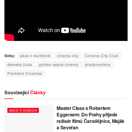
Štítky:
akce v multikině
cinema city
Cinema City Club
dámská jízda
golden apple cinema
předpremiéra
Premiere Cinemas
Související
Články
Master Class s Robertem
AKCE V KINECH
Eggersem: Do Prahy přijede
režisér filmů Čarodějnice, Maják
a Seveřan