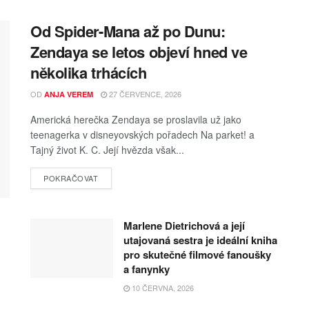
Od Spider-Mana až po Dunu:
Zendaya se letos objeví hned ve
několika trhácích
OD
27 ČERVENCE, 2026
ANJA VEREM
Americká herečka Zendaya se proslavila už jako
teenagerka v disneyovských pořadech Na parket! a
Tajný život K. C. Její hvězda však...
POKRAČOVAT
Marlene Dietrichová a její
utajovaná sestra je ideální kniha
pro skutečné filmové fanoušky
a fanynky
10 ČERVNA, 2026