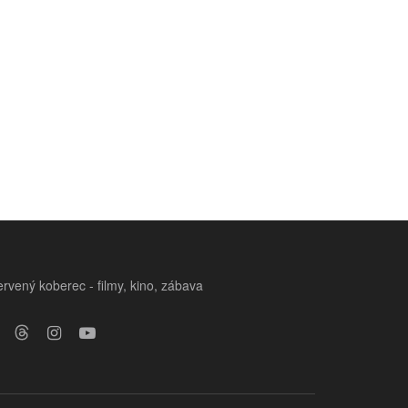
rvený koberec - filmy, kino, zábava