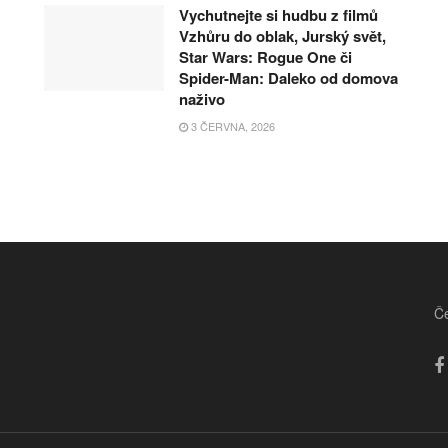
Vychutnejte si hudbu z filmů
Vzhůru do oblak, Jurský svět,
Star Wars: Rogue One či
Spider-Man: Daleko od domova
naživo
3 ČERVNA, 2026
Če