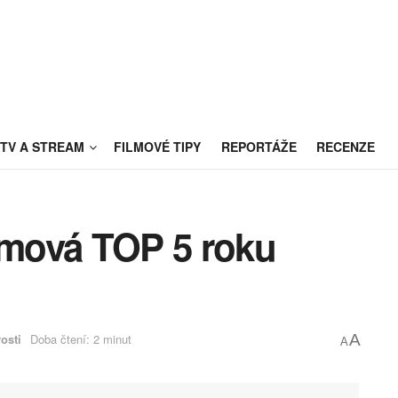
TV A STREAM
FILMOVÉ TIPY
REPORTÁŽE
RECENZE
ilmová TOP 5 roku
osti
Doba čtení: 2 minut
A
A