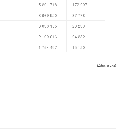
5 291 718
172 297
3 669 920
37 778
3 030 155
20 239
2 199 016
24 232
1 754 497
15 120
(Zdroj: ufd.cz)