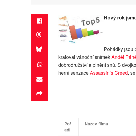
Nový rok jsme
Pohádky jsou p
kraloval vánoční snímek
Anděl Páně
dobrodružství a plnění snů. S dvojko
herní senzace
Assassin’s Creed
, s
Poř
Název filmu
adí