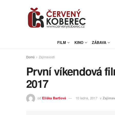
FILM
KINO
ZÁBAVA
Domů
Zajímavosti
První víkendová f
2017
od
Eliška Bartlová
10 ledna, 2017
v
Zajímav