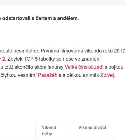
 odstartovali s čertem a andělem.
rostě nesmrtelné. Prvnímu filmovému víkendu roku 2017
 2
. Zbytek TOP 5 tabulky se nese ve znamení
u totiž skončilo akční fantasy
Velká čínská zeď
, s trojkou
e čtyřkou vesmírní
Pasažéři
a s pětkou animák
Zpívej
.
Víkend
Víkend diváci
tržby