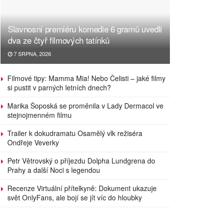
Slavnosní premiéru komedie 6 gramů uvedli
dva ze čtyř filmových tatínků
7 SRPNA, 2026
Filmové tipy: Mamma Mia! Nebo Čelisti – jaké filmy
si pustit v parných letních dnech?
Marika Šoposká se proměnila v Lady Dermacol ve
stejnojmenném filmu
Trailer k dokudramatu Osamělý vlk režiséra
Ondřeje Veverky
Petr Větrovský o příjezdu Dolpha Lundgrena do
Prahy a další Noci s legendou
Recenze Virtuální přítelkyně: Dokument ukazuje
svět OnlyFans, ale bojí se jít víc do hloubky