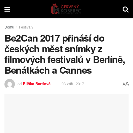
Domů
Festivaly
Be2Can 2017 přináší do
českých měst snímky z
filmových festivalů v Berlíně,
Benátkách a Cannes
A
od
Eliška Bartlová
28 září, 2017
A