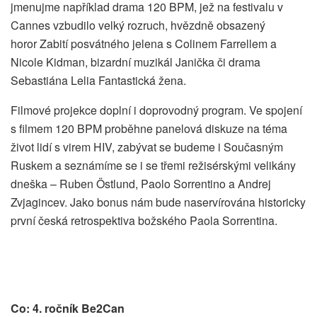
jmenujme například drama 120 BPM, jež na festivalu v
Cannes vzbudilo velký rozruch, hvězdně obsazený
horor Zabití posvátného jelena s Colinem Farrellem a
Nicole Kidman, bizardní muzikál Janička či drama
Sebastiána Lelia Fantastická žena.
Filmové projekce doplní i doprovodný program. Ve spojení
s filmem 120 BPM proběhne panelová diskuze na téma
život lidí s virem HIV, zabývat se budeme i Současným
Ruskem a seznámíme se i se třemi režisérskými velikány
dneška – Ruben Östlund, Paolo Sorrentino a Andrej
Zvjagincev. Jako bonus nám bude naservírována historicky
první česká retrospektiva božského Paola Sorrentina.
Co: 4. ročník Be2Can