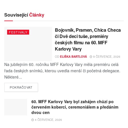
Související
Články
Bojovník, Pramen, Chica Checa
FESTIVALY
či Dvě deci tuše, premiéry
českých filmu na 60. MFF
Karlovy Vary
OD
ELIŠKA BARTLOVÁ
9 ČERVENCE, 2026
Na jubilejním 60. ročníku MFF Karlovy Vary měla premiéru celá
řada českých snímků, kterou uvedla menší či početná delegace.
Některé...
POKRAČOVAT
60. MFF Karlovy Vary byl zahájen chůzí po
červeném koberci, ceremoniálem a předáním
dvou cen
4 ČERVENCE, 2026