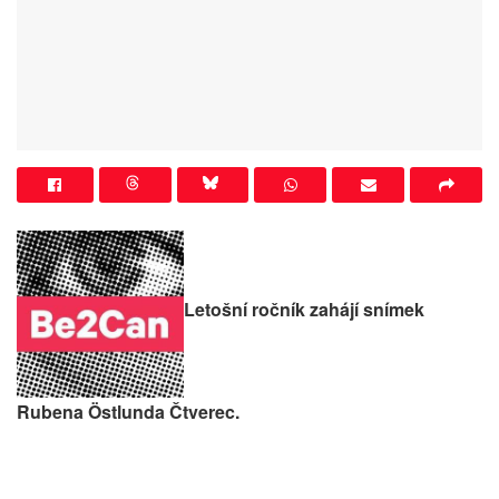
Letošní ročník zahájí snímek
Rubena Östlunda Čtverec.