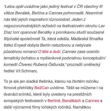
“Letos opět uvádíme jako jediný festival v ČR všechny tři
vítěze Benátek, Berlína a Cannes pohromadě. Nesmírně
nás těší jejich inspirativní různorodost. Jeden z
nejpozoruhodnějších režisérů na festivalovém okruhu Lav
Diaz loni opanoval Benátky s pronikavou studií současné
filipínské společnosti Ta, která odešla. Maďarská filmařka
Ildikó Enyedi dobyla Berlín netuctovou a nebývale
působivou romancí
O těle a duši
. Cannes zase ocenilo
tematicky bohatou a myšlenkově podvratnou konceptuální
komedii Čtverec Rubena Östlunda,”
prozradil umělecký
ředitel Vít Schmarc.
To je ale jen sladká třešinka, kterou na čtvrtém ročníku
filmové přehlídky
Be2Can
uvidíme. Těšit se můžeme i na
dvanáct snímků, které byly uvedeny na prestižních
evropských festivalech v
Berlíně
,
Benátkách
a
Cannes
a
další významné filmy loňských ročníků. Namátkou