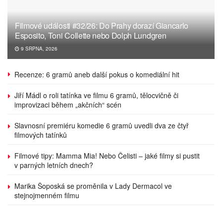
Filmové události #32/26: Do Prahy dorazí Giancarlo
Esposito, Toni Collette nebo Dolph Lundgren
9 SRPNA, 2026
Recenze: 6 gramů aneb další pokus o komediální hit
Jiří Mádl o roli tatínka ve filmu 6 gramů, tělocvičně či
improvizaci během „akčních“ scén
Slavnosní premiéru komedie 6 gramů uvedli dva ze čtyř
filmových tatínků
Filmové tipy: Mamma Mia! Nebo Čelisti – jaké filmy si pustit
v parných letních dnech?
Marika Šoposká se proměnila v Lady Dermacol ve
stejnojmenném filmu