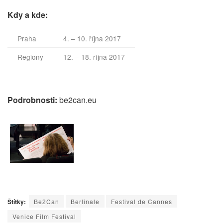
Kdy a kde:
Praha
4. – 10. října 2017
Regiony
12. – 18. října 2017
Podrobnosti:
be2can.eu
Štítky:
Be2Can
Berlinale
Festival de Cannes
Venice Film Festival