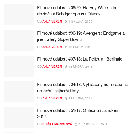
Filmové události #09/20: Harvey Weinstein
obviněn a Bob Iger opouští Disney
OD
ANJA VEREM
1 BŘEZNA, 2020
Filmové události #06/19: Avengers: Endgame a
jiné trailery Super Bowlu
OD
ANJA VEREM
10 ÚNORA, 2019
Filmové události #07/18: La Película i Berlinale
OD
ANJA VEREM
18 ÚNORA, 2018
Filmové události #04/18: Vyhlášeny nominace na
nejlepší i nejhorší filmy
OD
ANJA VEREM
28 LEDNA, 2018
Filmové události #51/17: Ohlédnutí za rokem
2017
OD
ELIŠKA MAINCLOVÁ
31 PROSINCE, 2017