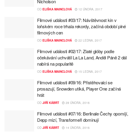
Nicholson
OD
ELIŠKA MAINCLOVÁ
12 ÚNORA, 2017
Filmové události #03/17: Návštěvnost kin v
loňském roce trhala rekordy, začíná období plné
filmových cen
OD
ELIŠKA MAINCLOVÁ
22 LEDNA, 2017
Filmové události #02/17: Zlaté glóby podle
očekávání uchvátil La La Land, Anděl Páně 2 dál
nabírá na popularitě
OD
ELIŠKA MAINCLOVÁ
15 LEDNA, 2017
Filmové události #09/16: Přistěhovalci se
prosazují, Snowden utíká, Player One začíná
hrát
OD
JIŘÍ KÁBRT
28 ÚNORA, 2016
Filmové události #07/16: Berlinale Čechy opomíjí,
Depp mizí, Transformeři dominují
OD
JIŘÍ KÁBRT
14 ÚNORA, 2016