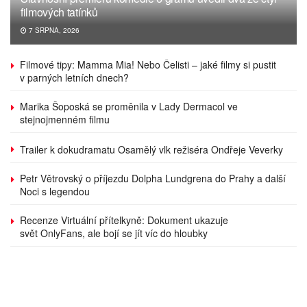
filmových tatínků
7 SRPNA, 2026
Filmové tipy: Mamma Mia! Nebo Čelisti – jaké filmy si pustit
v parných letních dnech?
Marika Šoposká se proměnila v Lady Dermacol ve
stejnojmenném filmu
Trailer k dokudramatu Osamělý vlk režiséra Ondřeje Veverky
Petr Větrovský o příjezdu Dolpha Lundgrena do Prahy a další
Noci s legendou
Recenze Virtuální přítelkyně: Dokument ukazuje
svět OnlyFans, ale bojí se jít víc do hloubky