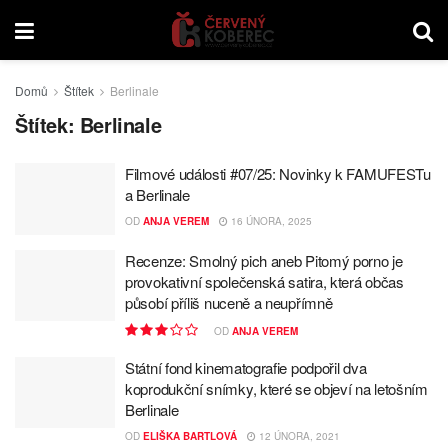
Domů
Štítek
Berlinale
Štítek:
Berlinale
Filmové události #07/25: Novinky k FAMUFESTu
a Berlinale
OD
ANJA VEREM
16 ÚNORA, 2025
Recenze: Smolný pich aneb Pitomý porno je
provokativní společenská satira, která občas
působí příliš nuceně a neupřímně
OD
ANJA VEREM
Státní fond kinematografie podpořil dva
koprodukční snímky, které se objeví na letošním
Berlinale
OD
ELIŠKA BARTLOVÁ
12 ÚNORA, 2021