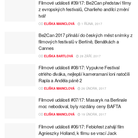
Filmové události #39/17: Be2Can představí filmy
z evropských festivalů, Charlieho andílci změní
tvář
OD
ELIŠKA MAINCLOVÁ
1 ŘÍJNA, 2017
Be2Can 2017 přináší do českých měst snímky z
filmových festivalů v Berlíně, Benátkách a
Cannes
OD
ELIŠKA BARTLOVÁ
28 ZÁŘÍ, 2017
Filmové události #08/17: Vypukne Festival
otrlého diváka, nejlepší kameramani loni natočili
Rapla a Anděla páně 2
OD
ELIŠKA MAINCLOVÁ
26 ÚNORA, 2017
Filmové události #07/17: Masaryk na Berlinale
moc nebodoval, byly rozdány ceny BAFTA
OD
ELIŠKA MAINCLOVÁ
19 ÚNORA, 2017
Filmové události #06/17: Febiofest zahájí film
Agnieszky Holland, k filmu se vrací Jack