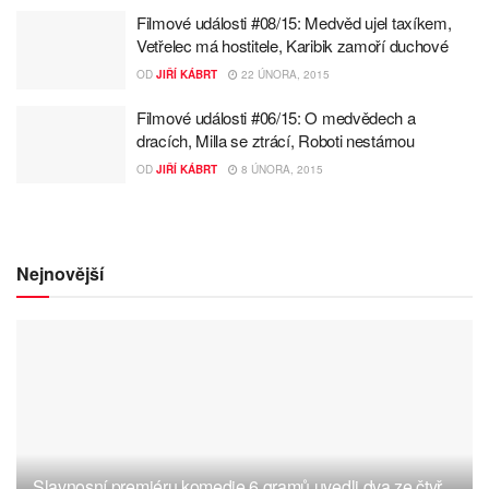
Filmové události #08/15: Medvěd ujel taxíkem,
Vetřelec má hostitele, Karibik zamoří duchové
OD
JIŘÍ KÁBRT
22 ÚNORA, 2015
Filmové události #06/15: O medvědech a
dracích, Milla se ztrácí, Roboti nestárnou
OD
JIŘÍ KÁBRT
8 ÚNORA, 2015
Nejnovější
Slavnosní premiéru komedie 6 gramů uvedli dva ze čtyř