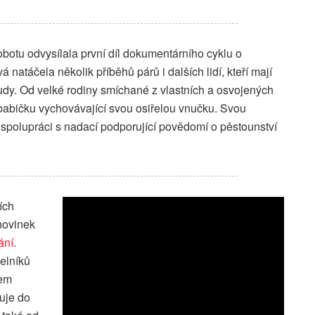
botu odvysílala první díl dokumentárního cyklu o
natáčela několik příběhů párů i dalších lidí, kteří mají
udy. Od velké rodiny smíchané z vlastních a osvojených
babičku vychovávající svou osiřelou vnučku. Svou
e spolupráci s nadací podporující povědomí o pěstounství
ích
 novinek
ání
.
zelníků
nem
luje do