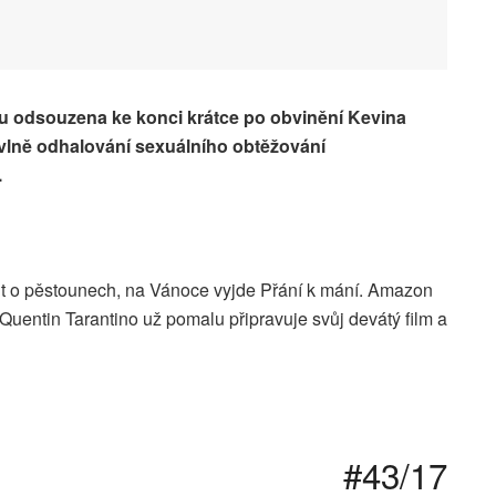
ixu odsouzena ke konci krátce po obvinění Kevina
vlně odhalování sexuálního obtěžování
.
t o pěstounech, na Vánoce vyjde Přání k mání. Amazon
Quentin Tarantino už pomalu připravuje svůj devátý film a
#43/17