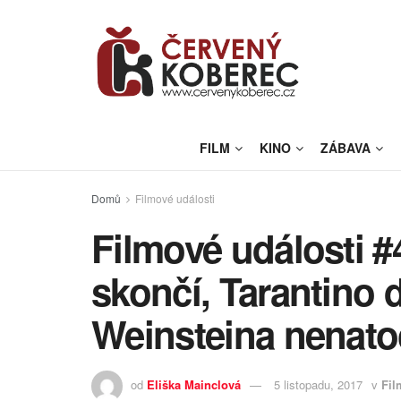
FILM
KINO
ZÁBAVA
Domů
Filmové události
Filmové události #
skončí, Tarantino d
Weinsteina nenato
od
Eliška Mainclová
5 listopadu, 2017
v
Fil