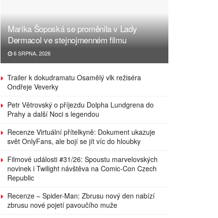
Marika Šoposká se proměnila v Lady
Dermacol ve stejnojmenném filmu
6 SRPNA, 2026
Trailer k dokudramatu Osamělý vlk režiséra
Ondřeje Veverky
Petr Větrovský o příjezdu Dolpha Lundgrena do
Prahy a další Noci s legendou
Recenze Virtuální přítelkyně: Dokument ukazuje
svět OnlyFans, ale bojí se jít víc do hloubky
Filmové události #31/26: Spoustu marvelovských
novinek i Twilight návštěva na Comic-Con Czech
Republic
Recenze – Spider-Man: Zbrusu nový den nabízí
zbrusu nové pojetí pavoučího muže