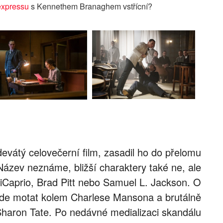
expressu
s Kennethem Branaghem vstřícní?
devátý celovečerní film, zasadil ho do přelomu
ázev neznáme, bližší charaktery také ne, ale
iCaprio, Brad Pitt nebo Samuel L. Jackson. O
de motat kolem Charlese Mansona a brutálně
haron Tate. Po nedávné medializaci skandálu