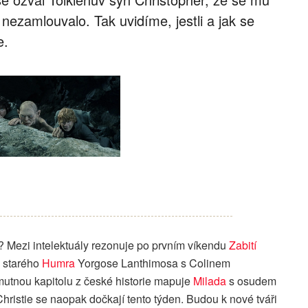
ezamlouvalo. Tak uvidíme, jestli a jak se
e.
í? Mezi intelektuály rezonuje po prvním víkendu
Zabití
y starého
Humra
Yorgose Lanthimosa s Colinem
mutnou kapitolu z české historie mapuje
Milada
s osudem
hristie se naopak dočkají tento týden. Budou k nové tváři