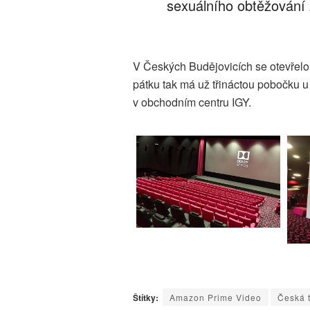
sexuálního obtěžování 
V Českých Budějovicích se otevřelo 
pátku tak má už třináctou pobočku u n
v obchodním centru IGY.
Štítky:
Amazon Prime Video
Česká t