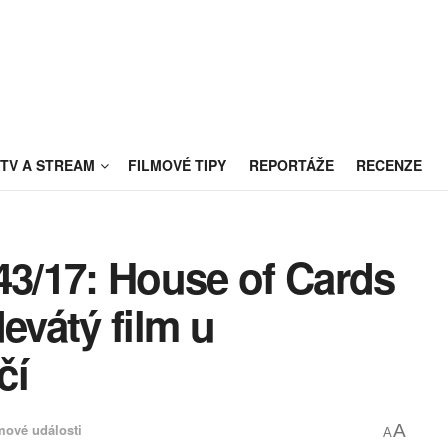
TV A STREAM
FILMOVÉ TIPY
REPORTÁŽE
RECENZE
43/17: House of Cards
evátý film u
čí
mové události
A
A