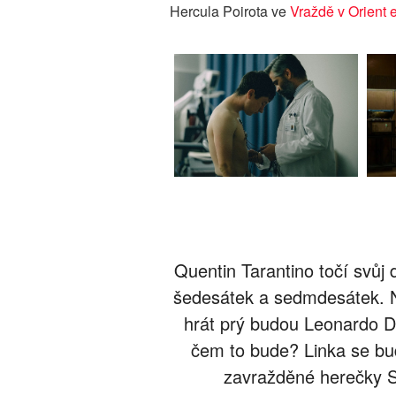
Hercula Poirota ve
Vraždě v Orient 
Quentin Tarantino točí svůj 
šedesátek a sedmdesátek. N
hrát prý budou Leonardo D
čem to bude? Linka se bu
zavražděné herečky S