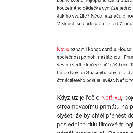
sestry svého nejlepšího kamaráda a
kouzelného dědečka vymůže jedno 
Jak ho využije? Něco naznačuje nový
V kinech se bude promítat od 7. pro
Neflix
oznámil konec seriálu House 
společnost pomohl našlápnout. Fran
šestou sérií, která skončí příští rok
herce Kevina Spaceyho obvinil o dva
čtrnáctiletého pokusil svést. Neflix 
Když už je řeč o
Netflixu
, po
streamovacímu primátu na p
slyšet, že by chtěl přenést 
posledního dílu filmové trilogi
námět zrenovovat. Do toho s