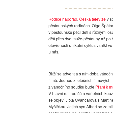
Rodiče napořád
.
Česká televize
v so
pěstounských rodinách. Olga Špátová 
v pěstounské péči děti s různými os
dětí přes dva muže-pěstouny až po 
otevřeností unikátní cyklus vznikl v
u nás.
Blíží se advent a s ním doba vánočn
filmů. Jednou z letošních filmových
z vánočního soudku bude
Přání k m
V hlavní roli rodičů a varietních kou
se objeví Jitka Čvančarová s Marti
Myšičkou. Jejich syn Albert se zami