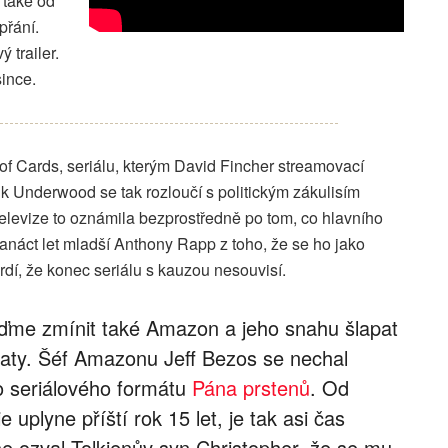
 také od
přání.
 trailer.
since.
of Cards, seriálu, kterým David Fincher streamovací
k Underwood se tak rozloučí s politickým zákulisím
. Televize to oznámila bezprostředně po tom, co hlavního
náct let mladší Anthony Rapp z toho, že se ho jako
tvrdí, že konec seriálu s kauzou nesouvisí.
jďme zmínit také Amazon a jeho snahu šlapat
aty. Šéf Amazonu Jeff Bezos se nechal
do seriálového formátu
Pána prstenů
. Od
e uplyne příští rok 15 let, je tak asi čas
e ozval Tolkienův syn Christopher, že se mu