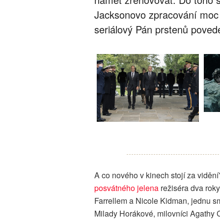
Jacksonovo zpracování moc n
seriálový Pán prstenů poved
A co nového v kinech stojí za viděn
posvátného jelena
režiséra dva rok
Farrellem a Nicole Kidman, jednu s
Milady Horákové, milovníci Agathy C