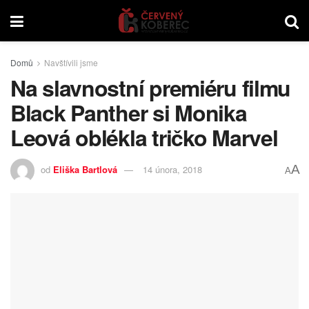
Domů
Navštívili jsme
Na slavnostní premiéru filmu
Black Panther si Monika
Leová oblékla tričko Marvel
A
od
Eliška Bartlová
14 února, 2018
A