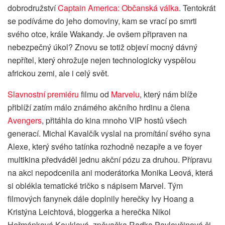
dobrodružství
Captain America: Občanská válka
. Tentokrát
se podíváme do jeho domoviny, kam se vrací po smrti
svého otce, krále Wakandy. Je ovšem připraven na
nebezpečný úkol? Znovu se totiž objeví mocný dávný
nepřítel, který ohrožuje nejen technologicky vyspělou
africkou zemi, ale i celý svět.
Slavnostní premiéru
filmu od
Marvelu
, který nám blíže
přiblíží zatím málo známého akčního hrdinu a člena
Avengers
, přitáhla do kina mnoho VIP hostů všech
generací. Michal Kavalčík vyslal na promítání svého syna
Alexe, který svého tatínka rozhodně nezapře a ve foyer
multikina předváděl jednu akční pózu za druhou. Přípravu
na akci nepodcenila ani moderátorka Monika Leová, která
si oblékla tematické tričko s nápisem Marvel. Tým
filmových fanynek dále doplnily herečky Ivy Hoang a
Kristýna Leichtová, bloggerka a herečka Nikol
Heřmánková Kouklová, zpěvačka Radka Pavlovčinová či