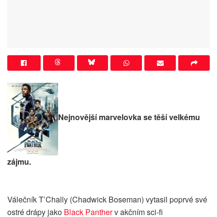
Nejnovější marvelovka se těší velkému
zájmu.
Válečník T’Chally (Chadwick Boseman) vytasil poprvé své
ostré drápy jako
Black Panther
v akčním sci-fi