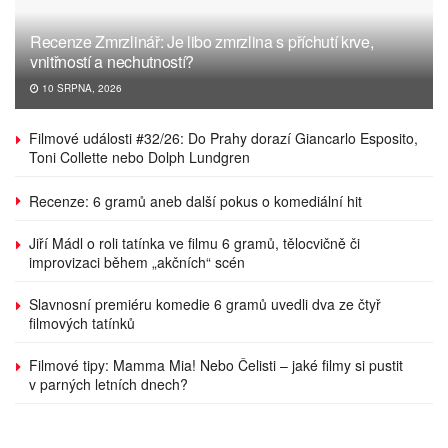
Recenze Zmrzlinář: Je libo zmrzlina s příchutí krve,
vnitřností a nechutností?
10 SRPNA, 2026
Filmové události #32/26: Do Prahy dorazí Giancarlo Esposito,
Toni Collette nebo Dolph Lundgren
Recenze: 6 gramů aneb další pokus o komediální hit
Jiří Mádl o roli tatínka ve filmu 6 gramů, tělocvičně či
improvizaci během „akčních“ scén
Slavnosní premiéru komedie 6 gramů uvedli dva ze čtyř
filmových tatínků
Filmové tipy: Mamma Mia! Nebo Čelisti – jaké filmy si pustit
v parných letních dnech?