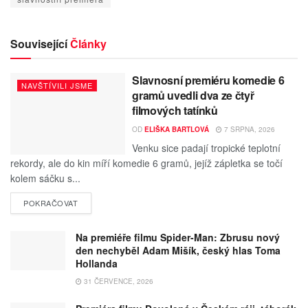
Související
Články
Slavnosní premiéru komedie 6
NAVŠTÍVILI JSME
gramů uvedli dva ze čtyř
filmových tatínků
OD
ELIŠKA BARTLOVÁ
7 SRPNA, 2026
Venku sice padají tropické teplotní
rekordy, ale do kin míří komedie 6 gramů, jejíž zápletka se točí
kolem sáčku s...
POKRAČOVAT
Na premiéře filmu Spider-Man: Zbrusu nový
den nechyběl Adam Mišík, český hlas Toma
Hollanda
31 ČERVENCE, 2026