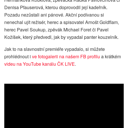
Denisa Pfauserová, kterou doprovodil její kadeřník.
Pozadu nezůstali ani pánové. Akční podívanou si
nenechal ujít režisér, herec a spisovatel Arnošt Goldflam,
herec Pavel Soukup, zpěvák Michael Foret či Pavel
Kožíšek, který předvedl, jak by vypadal panter kouzelník.
Jak to na slavnostní premiéře vypadalo, si můžete
prohlédnout i
ve fotogalerii na našem FB profilu
a krátkém
videu na YouTube kanálu ČK LIVE
.