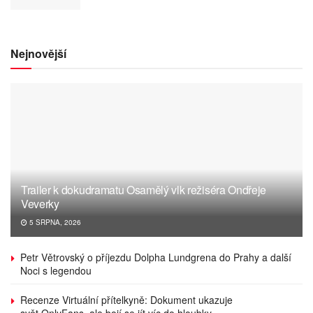
Nejnovější
Trailer k dokudramatu Osamělý vlk režiséra Ondřeje
Veverky
5 SRPNA, 2026
Petr Větrovský o příjezdu Dolpha Lundgrena do Prahy a další
Noci s legendou
Recenze Virtuální přítelkyně: Dokument ukazuje