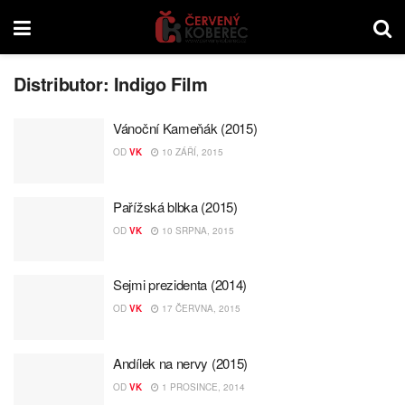
Distributor:
Indigo Film
Vánoční Kameňák (2015)
OD
VK
10 ZÁŘÍ, 2015
Pařížská blbka (2015)
OD
VK
10 SRPNA, 2015
Sejmi prezidenta (2014)
OD
VK
17 ČERVNA, 2015
Andílek na nervy (2015)
OD
VK
1 PROSINCE, 2014