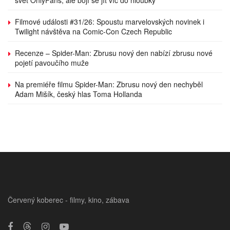
svět OnlyFans, ale bojí se jít víc do hloubky
Filmové události #31/26: Spoustu marvelovských novinek i
Twilight návštěva na Comic-Con Czech Republic
Recenze – Spider-Man: Zbrusu nový den nabízí zbrusu nové
pojetí pavoučího muže
Na premiéře filmu Spider-Man: Zbrusu nový den nechyběl
Adam Mišík, český hlas Toma Hollanda
Červený koberec - filmy, kino, zábava