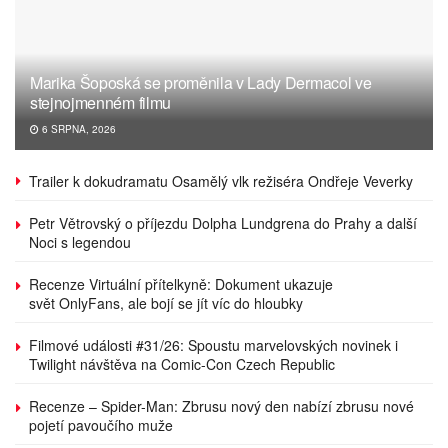
Marika Šoposká se proměnila v Lady Dermacol ve
stejnojmenném filmu
6 SRPNA, 2026
Trailer k dokudramatu Osamělý vlk režiséra Ondřeje Veverky
Petr Větrovský o příjezdu Dolpha Lundgrena do Prahy a další
Noci s legendou
Recenze Virtuální přítelkyně: Dokument ukazuje
svět OnlyFans, ale bojí se jít víc do hloubky
Filmové události #31/26: Spoustu marvelovských novinek i
Twilight návštěva na Comic-Con Czech Republic
Recenze – Spider-Man: Zbrusu nový den nabízí zbrusu nové
pojetí pavoučího muže