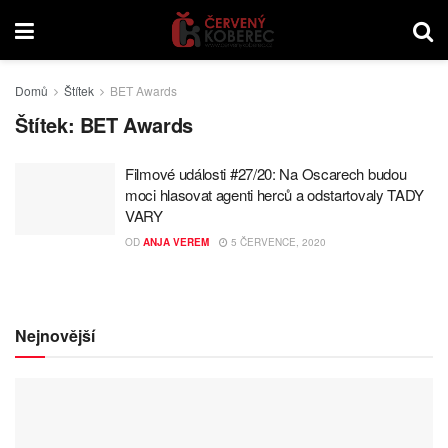
Domů
Štítek
BET Awards
Štítek:
BET Awards
Filmové události #27/20: Na Oscarech budou
moci hlasovat agenti herců a odstartovaly TADY
VARY
OD
ANJA VEREM
5 ČERVENCE, 2020
Nejnovější