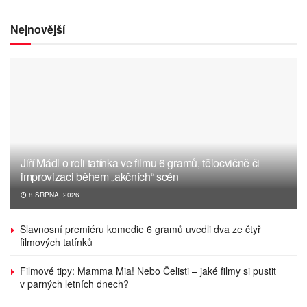
Nejnovější
Jiří Mádl o roli tatínka ve filmu 6 gramů, tělocvičně či
improvizaci během „akčních“ scén
8 SRPNA, 2026
Slavnosní premiéru komedie 6 gramů uvedli dva ze čtyř
filmových tatínků
Filmové tipy: Mamma Mia! Nebo Čelisti – jaké filmy si pustit
v parných letních dnech?