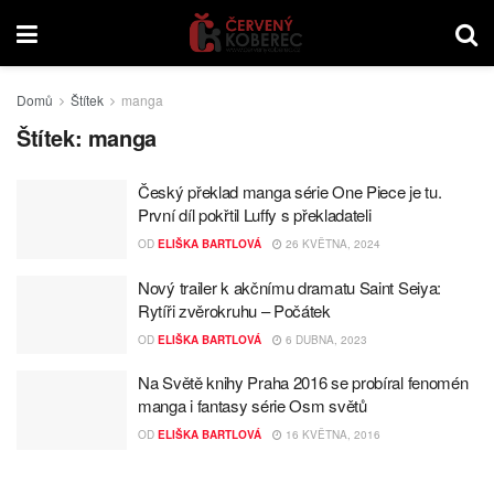
Domů
Štítek
manga
Štítek:
manga
Český překlad manga série One Piece je tu.
První díl pokřtil Luffy s překladateli
OD
ELIŠKA BARTLOVÁ
26 KVĚTNA, 2024
Nový trailer k akčnímu dramatu Saint Seiya:
Rytíři zvěrokruhu – Počátek
OD
ELIŠKA BARTLOVÁ
6 DUBNA, 2023
Na Světě knihy Praha 2016 se probíral fenomén
manga i fantasy série Osm světů
OD
ELIŠKA BARTLOVÁ
16 KVĚTNA, 2016