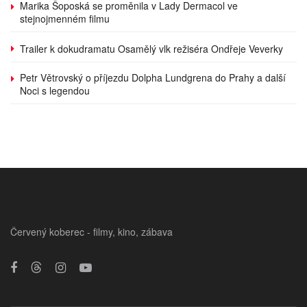
Marika Šoposká se proměnila v Lady Dermacol ve
stejnojmenném filmu
Trailer k dokudramatu Osamělý vlk režiséra Ondřeje Veverky
Petr Větrovský o příjezdu Dolpha Lundgrena do Prahy a další
Noci s legendou
Červený koberec - filmy, kino, zábava