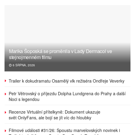
Marika Šoposká se proměnila v Lady Dermacol ve
stejnojmenném filmu
6 SRPNA, 2026
Trailer k dokudramatu Osamělý vlk režiséra Ondřeje Veverky
Petr Větrovský o příjezdu Dolpha Lundgrena do Prahy a další
Noci s legendou
Recenze Virtuální přítelkyně: Dokument ukazuje
svět OnlyFans, ale bojí se jít víc do hloubky
Filmové události #31/26: Spoustu marvelovských novinek i