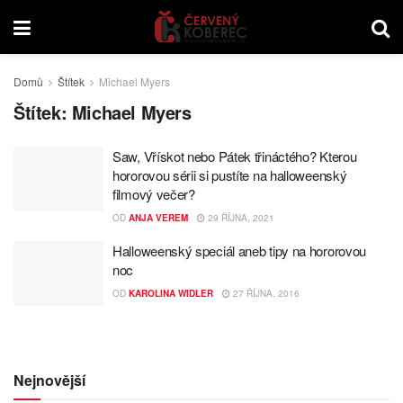
Domů
Štítek
Michael Myers
Štítek:
Michael Myers
Saw, Vřískot nebo Pátek třináctého? Kterou
hororovou sérii si pustíte na halloweenský
filmový večer?
OD
ANJA VEREM
29 ŘÍJNA, 2021
Halloweenský speciál aneb tipy na hororovou
noc
OD
KAROLINA WIDLER
27 ŘÍJNA, 2016
Nejnovější