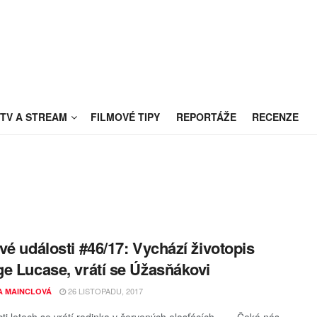
TV A STREAM
FILMOVÉ TIPY
REPORTÁŽE
RECENZE
vé události #46/17: Vychází životopis
e Lucase, vrátí se Úžasňákovi
26 LISTOPADU, 2017
A MAINCLOVÁ