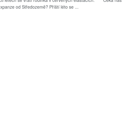
cti letech se vrátí rodinka v červených elasťácích. Čeká nás
expanze od Středozemě? Příští léto se ...