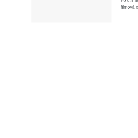
Po čtrná
filmová 