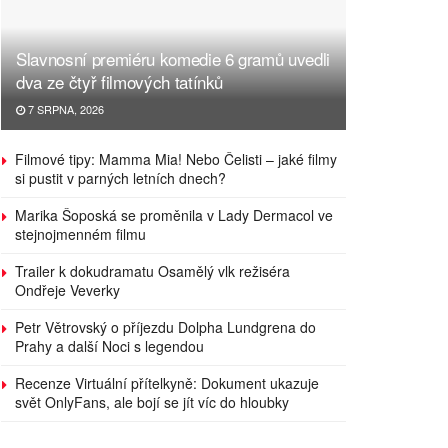
Slavnosní premiéru komedie 6 gramů uvedli
dva ze čtyř filmových tatínků
7 SRPNA, 2026
Filmové tipy: Mamma Mia! Nebo Čelisti – jaké filmy
si pustit v parných letních dnech?
Marika Šoposká se proměnila v Lady Dermacol ve
stejnojmenném filmu
Trailer k dokudramatu Osamělý vlk režiséra
Ondřeje Veverky
Petr Větrovský o příjezdu Dolpha Lundgrena do
Prahy a další Noci s legendou
Recenze Virtuální přítelkyně: Dokument ukazuje
svět OnlyFans, ale bojí se jít víc do hloubky