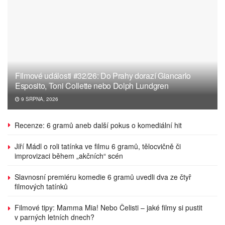
Filmové události #32/26: Do Prahy dorazí Giancarlo
Esposito, Toni Collette nebo Dolph Lundgren
9 SRPNA, 2026
Recenze: 6 gramů aneb další pokus o komediální hit
Jiří Mádl o roli tatínka ve filmu 6 gramů, tělocvičně či
improvizaci během „akčních“ scén
Slavnosní premiéru komedie 6 gramů uvedli dva ze čtyř
filmových tatínků
Filmové tipy: Mamma Mia! Nebo Čelisti – jaké filmy si pustit
v parných letních dnech?