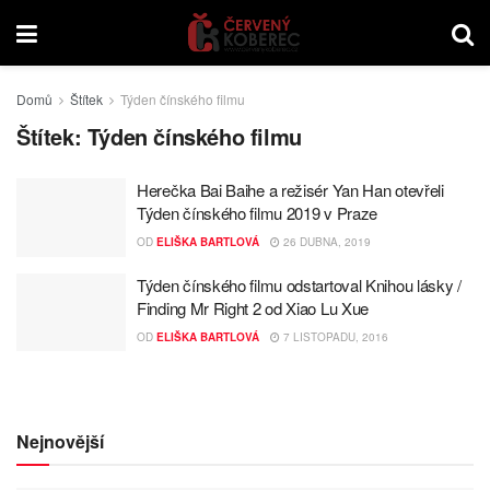
Domů
Štítek
Týden čínského filmu
Štítek:
Týden čínského filmu
Herečka Bai Baihe a režisér Yan Han otevřeli
Týden čínského filmu 2019 v Praze
OD
ELIŠKA BARTLOVÁ
26 DUBNA, 2019
Týden čínského filmu odstartoval Knihou lásky /
Finding Mr Right 2 od Xiao Lu Xue
OD
ELIŠKA BARTLOVÁ
7 LISTOPADU, 2016
Nejnovější