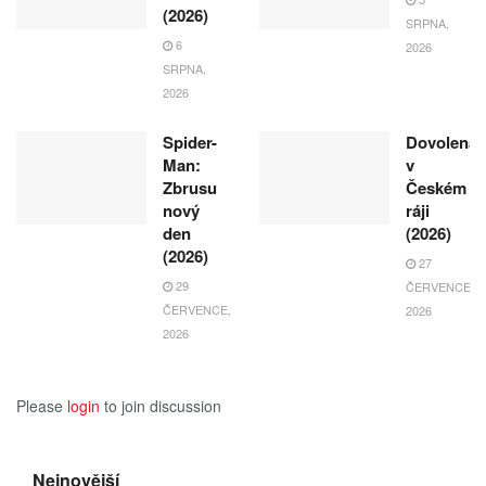
(2026)
SRPNA,
6
2026
SRPNA,
2026
Spider-
Dovolená
Man:
v
Zbrusu
Českém
nový
ráji
den
(2026)
(2026)
27
29
ČERVENCE,
ČERVENCE,
2026
2026
Please
login
to join discussion
Nejnovější