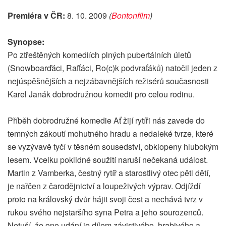
Premiéra v ČR:
8. 10. 2009
(
Bontonfilm
)
Synopse:
Po ztřeštěných komediích plných pubertálních úletů
(Snowboarďáci, Rafťáci, Ro(c)k podvraťáků) natočil jeden z
nejúspěšnějších a nejzábavnějších režisérů současnosti
Karel Janák dobrodružnou komedii pro celou rodinu.
Příběh dobrodružné komedie Ať žijí rytíři nás zavede do
temných zákoutí mohutného hradu a nedaleké tvrze, které
se vyzývavě tyčí v těsném sousedství, obklopeny hlubokým
lesem. Vcelku poklidné soužití naruší nečekaná událost.
Martin z Vamberka, čestný rytíř a starostlivý otec pěti dětí,
je nařčen z čarodějnictví a loupeživých výprav. Odjíždí
proto na královský dvůr hájit svoji čest a nechává tvrz v
rukou svého nejstaršího syna Petra a jeho sourozenců.
Netuší, že ono udání je dílem závistivého, hrabivého a