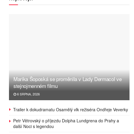
Marika Šoposká se proměnila v Lady Dermacol ve
stejnojmenném filmu
6 SRPNA, 2026
Trailer k dokudramatu Osamělý vlk režiséra Ondřeje Veverky
Petr Větrovský o příjezdu Dolpha Lundgrena do Prahy a
další Noci s legendou