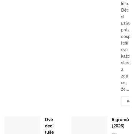
léto.
Děti
si
užívají
prázdn
dospěl
řeší
své
každo
starost
a
zdá
se,
že...
POK
Dvě
6 gramů
deci
(2026)
tuše
5