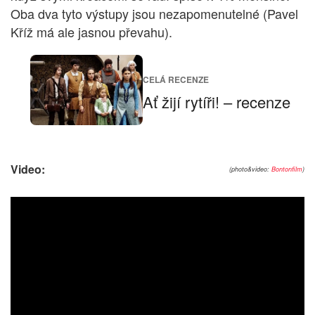
Oba dva tyto výstupy jsou nezapomenutelné (Pavel
Kříž má ale jasnou převahu).
CELÁ RECENZE
Ať žijí rytíři! – recenze
Video:
(photo&video:
Bontonfilm
)