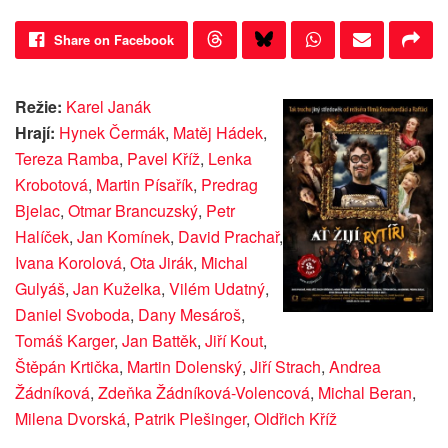
Share on Facebook
Režie:
Karel Janák
Hrají:
Hynek Čermák
,
Matěj Hádek
,
Tereza Ramba
,
Pavel Kříž
,
Lenka
Krobotová
,
Martin Písařík
,
Predrag
Bjelac
,
Otmar Brancuzský
,
Petr
Halíček
,
Jan Komínek
,
David Prachař
,
Ivana Korolová
,
Ota Jirák
,
Michal
Gulyáš
,
Jan Kuželka
,
Vilém Udatný
,
Daniel Svoboda
,
Dany Mesároš
,
Tomáš Karger
,
Jan Battěk
,
Jiří Kout
,
Štěpán Krtička
,
Martin Dolenský
,
Jiří Strach
,
Andrea
Žádníková
,
Zdeňka Žádníková-Volencová
,
Michal Beran
,
Milena Dvorská
,
Patrik Plešinger
,
Oldřich Kříž