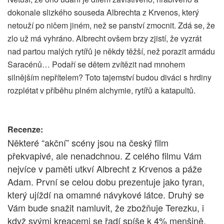
dokonale slizkého souseda Albrechta z Krvenos, který
netouží po ničem jiném, než se panství zmocnit. Zdá se, že
zlo už má vyhráno. Albrecht ovšem brzy zjistí, že vyzrát
nad partou malých rytířů je někdy těžší, než porazit armádu
Saracénů… Podaří se dětem zvítězit nad mnohem
silnějším nepřítelem? Toto tajemství budou diváci s hrdiny
rozplétat v příběhu plném alchymie, rytířů a katapultů.
Recenze:
Některé “akční” scény jsou na český film
překvapivé, ale nenadchnou. Z celého filmu Vám
nejvíce v paměti utkví Albrecht z Krvenos a páže
Adam. První se celou dobu prezentuje jako tyran,
který ujíždí na omamné návykové látce. Druhý se
Vám bude snažit namluvit, že zbožňuje Terezku, i
když svými kreacemi se řadí spíše k 4% menšině.