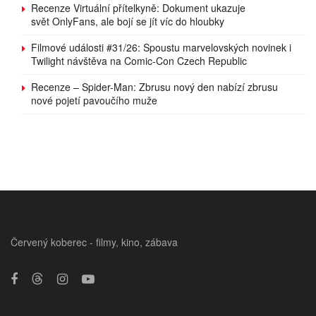
Recenze Virtuální přítelkyně: Dokument ukazuje
svět OnlyFans, ale bojí se jít víc do hloubky
Filmové události #31/26: Spoustu marvelovských novinek i
Twilight návštěva na Comic-Con Czech Republic
Recenze – Spider-Man: Zbrusu nový den nabízí zbrusu
nové pojetí pavoučího muže
Červený koberec - filmy, kino, zábava