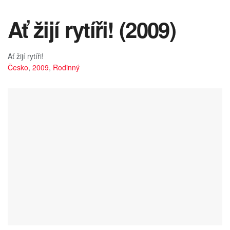
Ať žijí rytíři! (2009)
Ať žijí rytíři!
Česko
,
2009
,
Rodinný