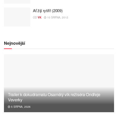
Ať žijí rytíři! (2009)
OD
VK
10 SRPNA, 2012
Nejnovější
Trailer k dokudramatu Osamělý vlk režiséra Ondřeje
Veverky
5 SRPNA, 2026