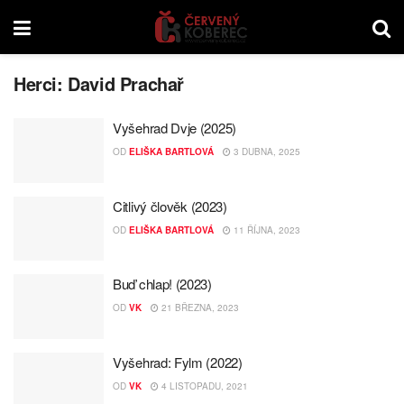
Herci:
David Prachař
Vyšehrad Dvje (2025)
OD
ELIŠKA BARTLOVÁ
3 DUBNA, 2025
Citlivý člověk (2023)
OD
ELIŠKA BARTLOVÁ
11 ŘÍJNA, 2023
Buď chlap! (2023)
OD
VK
21 BŘEZNA, 2023
Vyšehrad: Fylm (2022)
OD
VK
4 LISTOPADU, 2021