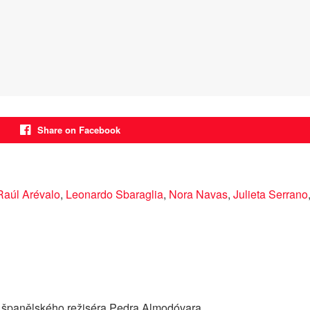
Share on Facebook
Raúl Arévalo
,
Leonardo Sbaraglia
,
Nora Navas
,
Julieta Serrano
 španělského režiséra Pedra Almodóvara.