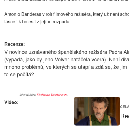
Antonio Banderas v roli filmového režiséra, který už není sch
lásce i k bolesti z jejího rozpadu.
Recenze:
V novince uznávaného španělského režiséra Pedra A
(vypadá, jako by jeho Volver natáčela včera). Není div
mnoho problémů, ve kterých se utápí a zdá se, že jim n
to se počítá?
(photo&video:
FilmNation Entertainment
)
Video:
CEL
Rec