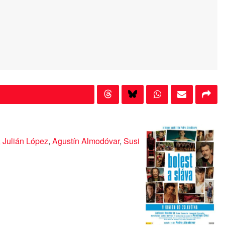
,
Julián López
,
Agustín Almodóvar
,
Susi