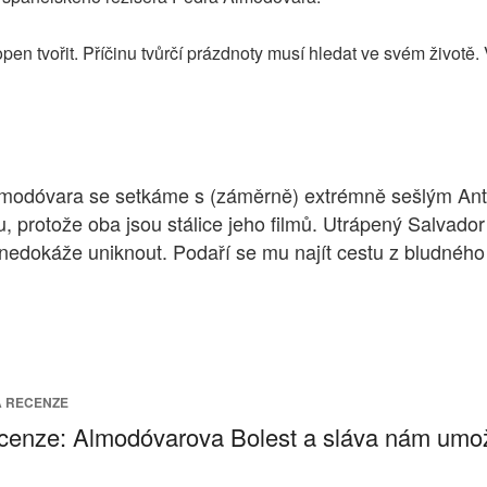
open tvořit. Příčinu tvůrčí prázdnoty musí hledat ve svém životě
lmodóvara se setkáme s (záměrně) extrémně sešlým An
u, protože oba jsou stálice jeho filmů. Utrápený Salvador
edokáže uniknout. Podaří se mu najít cestu z bludného kr
Á RECENZE
enze: Almodóvarova Bolest a sláva nám umožní