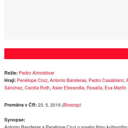
Režie:
Pedro Almodóvar
Hrají:
Penélope Cruz
,
Antonio Banderas
,
Pedro Casablanc
,
Sánchez
,
Cecilia Roth
,
Asier Etxeandia
,
Rosalía
,
Eva Martín
Premiéra v ČR:
23. 5. 2019
(
Bioscop
)
Synopse:
Antonio Banderas a Penélope Cruz v novém filmu kultovního