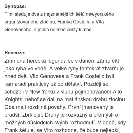
Synopse:
Film sleduje dva z nejznámějších šéfů newyorského
organizovaného zločinu, Franka Costella a Vita
Genoveseho, a jejich odlišné cesty k moci.
Recenze:
Zmíněná herecká legenda se v daném žánru cítí
jako ryba ve vodě. A velké ryby tentokrát ztvárňuje
hned dvě. Vito Genovese a Frank Costello byli
kamarádi prakticky už od dětství. Později se
scházeli v New Yorku v klubu pojmenovaném Alto
Knights, neboť se dali na mafiánskou dráhu zločinu.
Oba mají rozdílné povahy. První jmenovaný je
prudší, zbrklejší. Druhý je rozvážný a přemýšlí o
možných důsledcích svých rozhodnutí. V době, kdy
Frank šéfuje, se Vito rozhodne, že bude nejlepší,