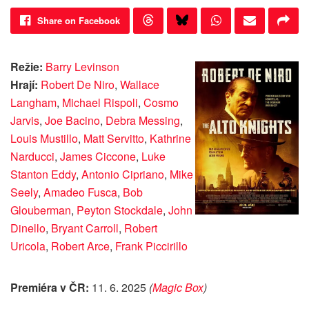
Share on Facebook
Režie:
Barry Levinson
Hrají:
Robert De Niro
,
Wallace
Langham
,
Michael Rispoli
,
Cosmo
Jarvis
,
Joe Bacino
,
Debra Messing
,
Louis Mustillo
,
Matt Servitto
,
Kathrine
Narducci
,
James Ciccone
,
Luke
Stanton Eddy
,
Antonio Cipriano
,
Mike
Seely
,
Amadeo Fusca
,
Bob
Glouberman
,
Peyton Stockdale
,
John
Dinello
,
Bryant Carroll
,
Robert
Uricola
,
Robert Arce
,
Frank Piccirillo
Premiéra v ČR:
11. 6. 2025
(
Magic Box
)