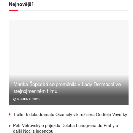
Nejnovější
Marika Šoposká se proměnila v Lady Dermacol ve
stejnojmenném filmu
6 SRPNA, 2026
Trailer k dokudramatu Osamělý vlk režiséra Ondřeje Veverky
Petr Větrovský o příjezdu Dolpha Lundgrena do Prahy a
další Noci s legendou