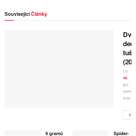
Související
Články
Dvě
deci
tuše
(202
OD
VK
6
SRPNA,
2026
POK
6 gramů
Spider-