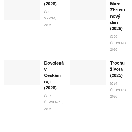
(2026)
Man:
Zbrusu
5
nový
SRPNA,
den
2026
(2026)
29
ČERVENCE,
2026
Dovolená
Trochu
v
života
Českém
(2025)
ráji
24
(2026)
ČERVENCE,
27
2026
ČERVENCE,
2026