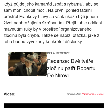
když půjde jeho kamarád „spát s rybama“, aby se
sám mohl chopit moci. Na první pohled fatální
průstřel Frankovy hlavy se však ukáže býti jenom
život neohrožujícím škrábnutím. Přejít tuhle událost
mávnutím ruky by v prostředí organizovaného
zločinu byla chyba. Takže se nabízí otázka, jaké z
toho budou vyvozeny konkrétní důsledky.
CELÁ RECENZE
Recenze: Dvě tváře
zločinu patří Robertu
De Nirovi
Video:
(photo&video:
Warner Bros. Pictures
)