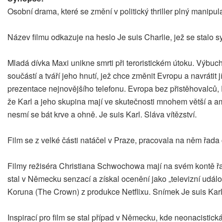
Osobní drama, které se změní v politický thriller plný manipu
Název filmu odkazuje na heslo Je suis Charlie, jež se stalo 
Mladá dívka Maxi unikne smrti při teroristickém útoku. Výbuch
součástí a tváří jeho hnutí, jež chce změnit Evropu a navráti
prezentace nejnovějšího telefonu. Evropa bez přistěhovalců, E
že Karl a jeho skupina mají ve skutečnosti mnohem větší a amb
nesmí se bát krve a ohně. Je suis Karl. Sláva vítězství.
Film se z velké části natáčel v Praze, pracovala na něm řada
Filmy režiséra Christiana Schwochowa mají na svém kontě řad
stal v Německu senzací a získal ocenění jako „televizní udál
Koruna (The Crown) z produkce Netflixu. Snímek Je suis Karl 
Inspirací pro film se stal případ v Německu, kde neonacisti