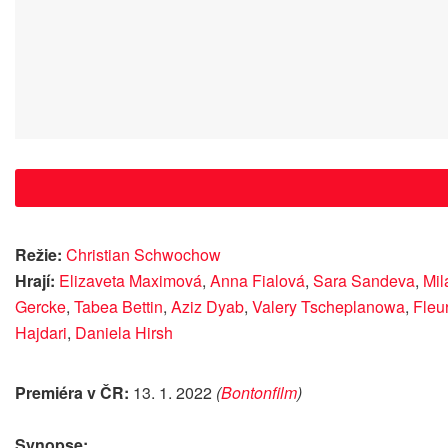
Režie:
Christian Schwochow
Hrají:
Elizaveta Maximová
,
Anna Fialová
,
Sara Sandeva
,
Mil
Gercke
,
Tabea Bettin
,
Aziz Dyab
,
Valery Tscheplanowa
,
Fleur
Hajdari
,
Daniela Hirsh
Premiéra v ČR:
13. 1. 2022
(
Bontonfilm
)
Synopse: