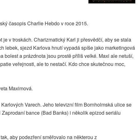
uzský časopis Charlie Hebdo v roce 2015.
je v troskách. Charizmatický Karl ji přesvědčí, aby se stala
ých lebek, sjezd Karlova hnutí vypadá spíše jako marketingová
bolest a prázdnota jsou prostě příliš velké. Maxi ale netuší,
patie veřejnosti, ale to nestačí. Kdo chce skutečnou moc,
aveta Maximová.
Karlových Varech. Jeho televizní film Bornholmská ulice se
ál Zaprodaní bance (Bad Banks) i několik epizod seriálu
 tak, aby podezření směřovalo na některou z