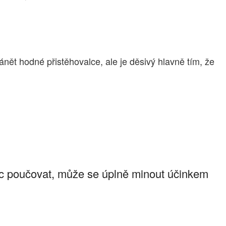
nět hodné přistěhovalce, ale je děsivý hlavně tím, že
c poučovat, může se úplně minout účinkem