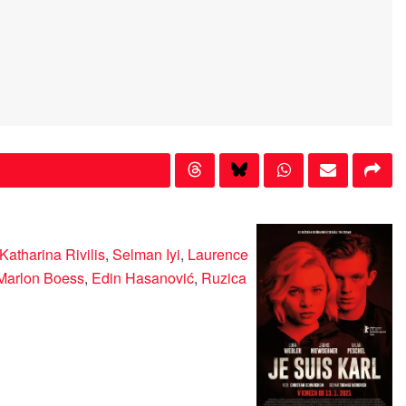
Katharina Rivilis
,
Selman Iyi
,
Laurence
Marlon Boess
,
Edin Hasanović
,
Ruzica