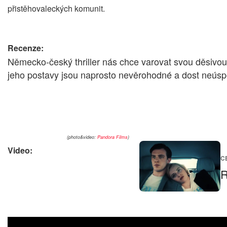
přistěhovaleckých komunit.
Recenze:
Německo-český thriller nás chce varovat svou děsivou 
jeho postavy jsou naprosto nevěrohodné a dost neúspě
(photo&video:
Pandora Films
)
Video:
C
R