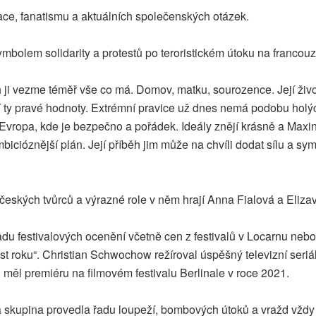
lace, fanatismu a aktuálních společenských otázek.
symbolem solidarity a protestů po teroristickém útoku na franco
 ji vezme téměř vše co má. Domov, matku, sourozence. Její život 
t jí ty pravé hodnoty. Extrémní pravice už dnes nemá podobu hol
vropa, kde je bezpečno a pořádek. Ideály znějí krásně a Maxina 
icióznější plán. Její příběh jim může na chvíli dodat sílu a sym
 českých tvůrců a výrazné role v něm hrají Anna Fialová a Eliz
u festivalových ocenění včetně cen z festivalů v Locarnu nebo 
ost roku“. Christian Schwochow režíroval úspěšný televizní seri
měl premiéru na filmovém festivalu Berlinale v roce 2021.
cká skupina provedla řadu loupeží, bombových útoků a vražd vždy