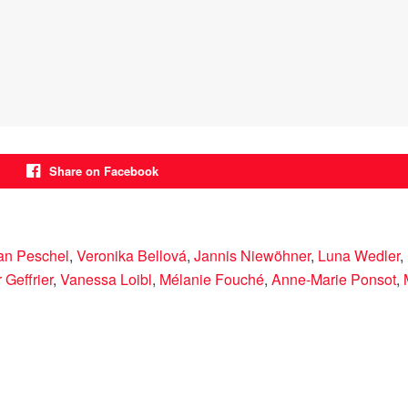
Share on Facebook
an Peschel
,
Veronika Bellová
,
Jannis Niewöhner
,
Luna Wedler
,
 Geffrier
,
Vanessa Loibl
,
Mélanie Fouché
,
Anne-Marie Ponsot
,