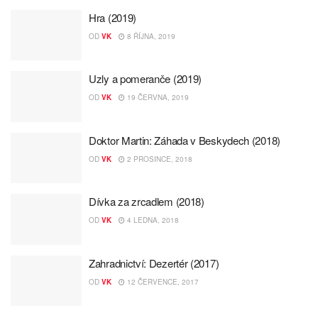
Hra (2019)
OD
VK
8 ŘÍJNA, 2019
Uzly a pomeranče (2019)
OD
VK
19 ČERVNA, 2019
Doktor Martin: Záhada v Beskydech (2018)
OD
VK
2 PROSINCE, 2018
Dívka za zrcadlem (2018)
OD
VK
4 LEDNA, 2018
Zahradnictví: Dezertér (2017)
OD
VK
12 ČERVENCE, 2017