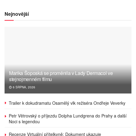
Nejnovější
Marika Šoposká se proměnila v Lady Dermacol ve
stejnojmenném filmu
6 SRPNA, 2026
Trailer k dokudramatu Osamělý vlk režiséra Ondřeje Veverky
Petr Větrovský o příjezdu Dolpha Lundgrena do Prahy a další
Noci s legendou
Recenze Virtuální přítelkyně: Dokument ukazuje