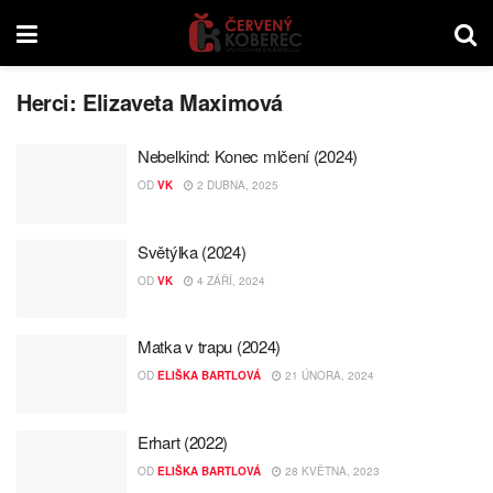
Herci:
Elizaveta Maximová
Nebelkind: Konec mlčení (2024)
OD
VK
2 DUBNA, 2025
Světýlka (2024)
OD
VK
4 ZÁŘÍ, 2024
Matka v trapu (2024)
OD
ELIŠKA BARTLOVÁ
21 ÚNORA, 2024
Erhart (2022)
OD
ELIŠKA BARTLOVÁ
28 KVĚTNA, 2023