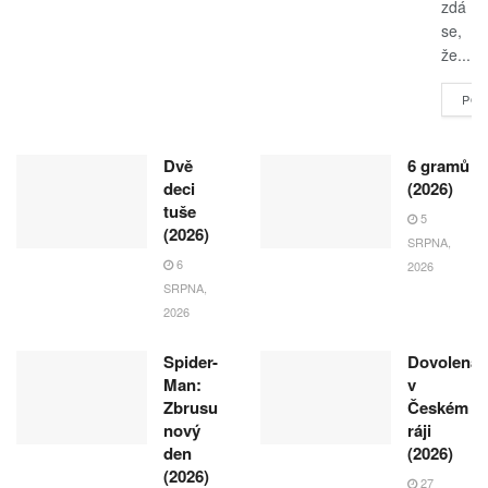
zdá
se,
že...
POK
Dvě
6 gramů
deci
(2026)
tuše
5
(2026)
SRPNA,
6
2026
SRPNA,
2026
Spider-
Dovolená
Man:
v
Zbrusu
Českém
nový
ráji
den
(2026)
(2026)
27