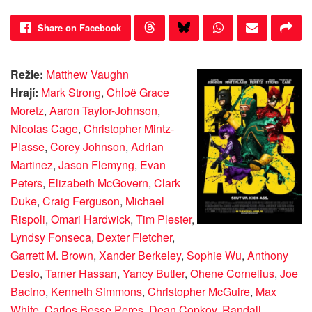
Share on Facebook
Režie:
Matthew Vaughn
Hrají:
Mark Strong
,
Chloë Grace
Moretz
,
Aaron Taylor-Johnson
,
Nicolas Cage
,
Christopher Mintz-
Plasse
,
Corey Johnson
,
Adrian
Martinez
,
Jason Flemyng
,
Evan
Peters
,
Elizabeth McGovern
,
Clark
Duke
,
Craig Ferguson
,
Michael
Rispoli
,
Omari Hardwick
,
Tim Plester
,
Lyndsy Fonseca
,
Dexter Fletcher
,
Garrett M. Brown
,
Xander Berkeley
,
Sophie Wu
,
Anthony
Desio
,
Tamer Hassan
,
Yancy Butler
,
Ohene Cornelius
,
Joe
Bacino
,
Kenneth Simmons
,
Christopher McGuire
,
Max
White
,
Carlos Besse Peres
,
Dean Copkov
,
Randall