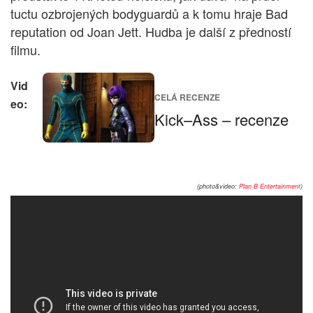
tuctu ozbrojených bodyguardů a k tomu hraje Bad
reputation od Joan Jett. Hudba je další z předností
filmu.
Vid
CELÁ RECENZE
eo:
Kick–Ass – recenze
(photo&video:
Plan B Entertainment
)