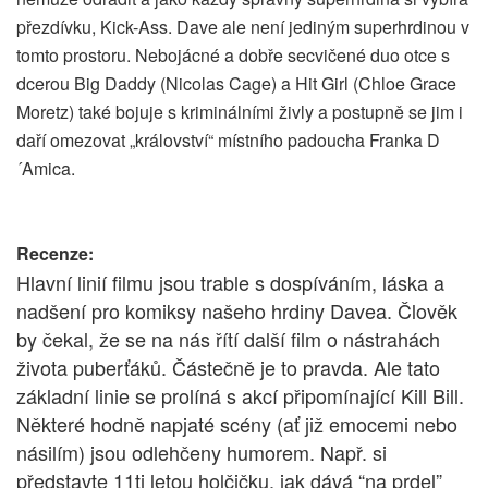
přezdívku, Kick-Ass. Dave ale není jediným superhrdinou v
tomto prostoru. Nebojácné a dobře secvičené duo otce s
dcerou Big Daddy (Nicolas Cage) a Hit Girl (Chloe Grace
Moretz) také bojuje s kriminálními živly a postupně se jim i
daří omezovat „království“ místního padoucha Franka D
´Amica.
Recenze:
Hlavní linií filmu jsou trable s dospíváním, láska a
nadšení pro komiksy našeho hrdiny Davea. Člověk
by čekal, že se na nás řítí další film o nástrahách
života puberťáků. Částečně je to pravda. Ale tato
základní linie se prolíná s akcí připomínající Kill Bill.
Některé hodně napjaté scény (ať již emocemi nebo
násilím) jsou odlehčeny humorem. Např. si
představte 11ti letou holčičku, jak dává “na prdel”