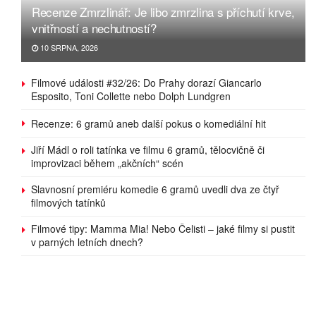
Recenze Zmrzlinář: Je libo zmrzlina s příchutí krve,
vnitřností a nechutností?
10 SRPNA, 2026
Filmové události #32/26: Do Prahy dorazí Giancarlo
Esposito, Toni Collette nebo Dolph Lundgren
Recenze: 6 gramů aneb další pokus o komediální hit
Jiří Mádl o roli tatínka ve filmu 6 gramů, tělocvičně či
improvizaci během „akčních“ scén
Slavnosní premiéru komedie 6 gramů uvedli dva ze čtyř
filmových tatínků
Filmové tipy: Mamma Mia! Nebo Čelisti – jaké filmy si pustit
v parných letních dnech?