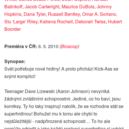
Batinkoff
,
Jacob Cartwright
,
Maurice DuBois
,
Johnny
Hopkins
,
Dana Tyler
,
Russell Bentley
,
Omar A. Soriano
,
Stu 'Large' Riley
,
Katrena Rochell
,
Deborah Twiss
,
Hubert
Boorder
Premiéra v ČR:
6. 5. 2010
(
Bioscop
)
Synopse:
Svět potřebuje nové hrdiny! A proto přichází Kick-Ass se
svými komplici!
Teenager Dave Lizewski (Aaron Johnson) nevyniká
žádnými zvláštními schopnostmi. Jediné, co ho baví, jsou
komiksy. Ty ho taky inspirují natolik, že se rozhodne stát se
superhrdinou! Bohužel mu k tomu ale chybí to
nejdůležitější - nadpřirozené schopnosti… To ho ale
nemůže odradit a jako každý správný superhrdina si vybírá