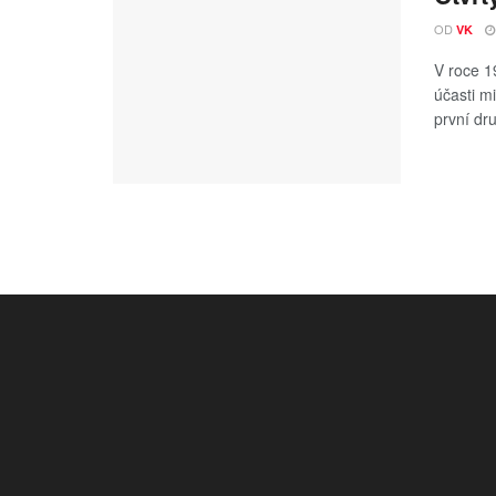
OD
VK
V roce 1
účasti m
první dru