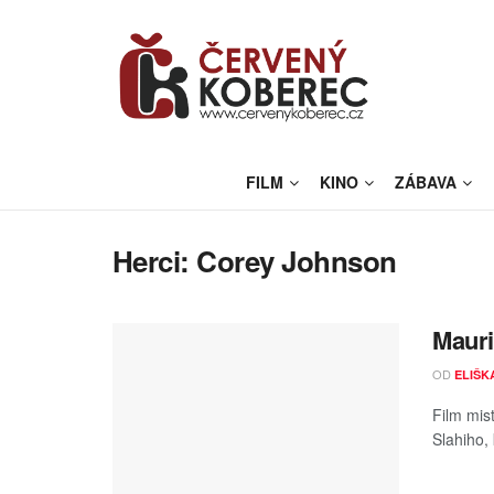
FILM
KINO
ZÁBAVA
Herci:
Corey Johnson
Mauri
OD
ELIŠK
Film mis
Slahiho, 