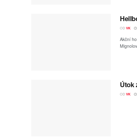
Hellb
OD
VK
Akční ho
Mignolova
Útok 
OD
VK