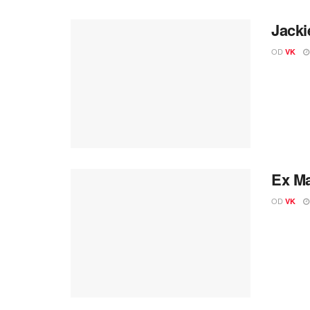
Jacki
OD
VK
Ex Ma
OD
VK