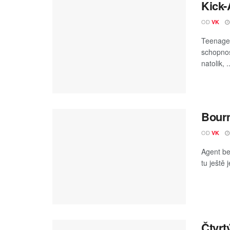
Kick-
OD
VK
Teenager
schopnos
natolik, ..
Bourn
OD
VK
Agent be
tu ještě 
Čtvrt