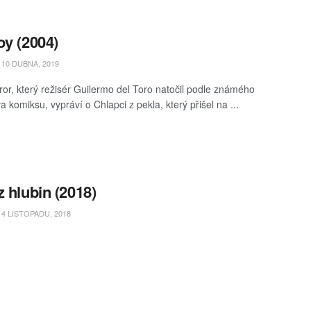
oy (2004)
10 DUBNA, 2019
ror, který režisér Guilermo del Toro natočil podle známého
 komiksu, vypráví o Chlapci z pekla, který přišel na ...
z hlubin (2018)
4 LISTOPADU, 2018