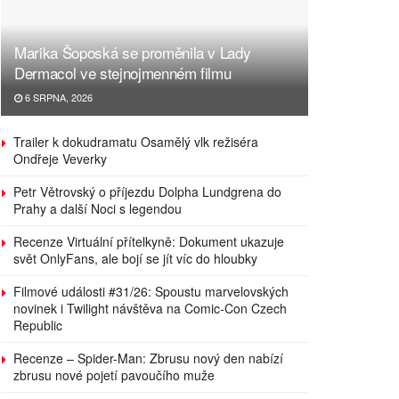
Marika Šoposká se proměnila v Lady
Dermacol ve stejnojmenném filmu
6 SRPNA, 2026
Trailer k dokudramatu Osamělý vlk režiséra
Ondřeje Veverky
Petr Větrovský o příjezdu Dolpha Lundgrena do
Prahy a další Noci s legendou
Recenze Virtuální přítelkyně: Dokument ukazuje
svět OnlyFans, ale bojí se jít víc do hloubky
Filmové události #31/26: Spoustu marvelovských
novinek i Twilight návštěva na Comic-Con Czech
Republic
Recenze – Spider-Man: Zbrusu nový den nabízí
zbrusu nové pojetí pavoučího muže