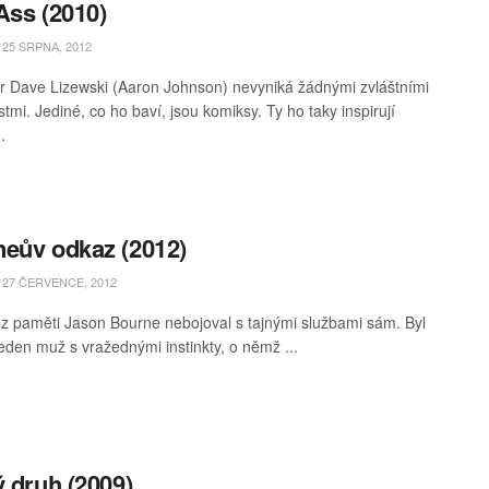
Ass (2010)
25 SRPNA, 2012
 Dave Lizewski (Aaron Johnson) nevyniká žádnými zvláštními
tmi. Jediné, co ho baví, jsou komiksy. Ty ho taky inspirují
.
eův odkaz (2012)
27 ČERVENCE, 2012
z paměti Jason Bourne nebojoval s tajnými službami sám. Byl
jeden muž s vražednými instinkty, o němž ...
ý druh (2009)