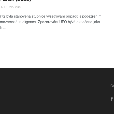
17 LEDNA, 2009
972 byla stanovena stupnice vyšetřování případů s podezřením
imozemské inteligence. Zpozorování UFO bývá označeno jako
h ...
Če