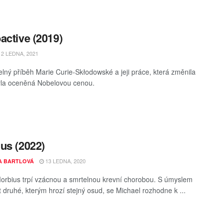
active (2019)
2 LEDNA, 2021
elný příběh Marie Curie-Skłodowské a jeji práce, která změnila
yla oceněná Nobelovou cenou.
us (2022)
13 LEDNA, 2020
A BARTLOVÁ
orbius trpí vzácnou a smrtelnou krevní chorobou. S úmyslem
t druhé, kterým hrozí stejný osud, se Michael rozhodne k ...