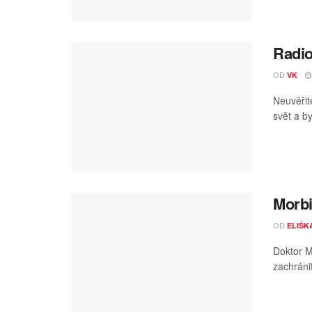
Radio
OD
VK
Neuvěřit
svět a b
Morbi
OD
ELIŠK
Doktor M
zachráni