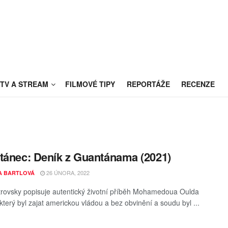
TV A STREAM
FILMOVÉ TIPY
REPORTÁŽE
RECENZE
tánec: Deník z Guantánama (2021)
26 ÚNORA, 2022
A BARTLOVÁ
trovsky popisuje autentický životní příběh Mohamedoua Oulda
který byl zajat americkou vládou a bez obvinění a soudu byl ...