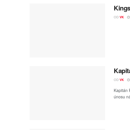
Kings
OD
VK
Kapit
OD
VK
Kapitán P
únosu ná