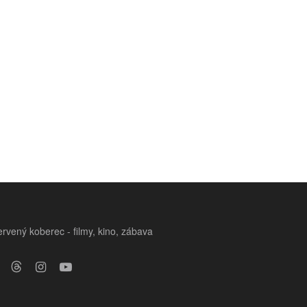
rvený koberec - filmy, kino, zábava