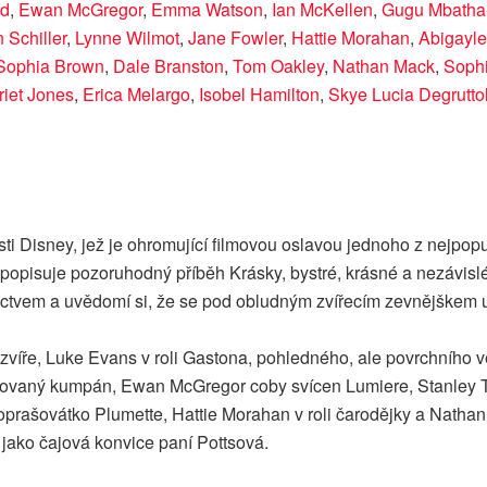
ad
,
Ewan McGregor
,
Emma Watson
,
Ian McKellen
,
Gugu Mbath
 Schiller
,
Lynne Wilmot
,
Jane Fowler
,
Hattie Morahan
,
Abigayle
Sophia Brown
,
Dale Branston
,
Tom Oakley
,
Nathan Mack
,
Soph
riet Jones
,
Erica Melargo
,
Isobel Hamilton
,
Skye Lucia Degrutto
ti Disney, jež je ohromující filmovou oslavou jednoho z nejpo
ře popisuje pozoruhodný příběh Krásky, bystré, krásné a nezávis
ctvem a uvědomí si, že se pod obludným zvířecím zevnějškem u
víře, Luke Evans v roli Gastona, pohledného, ale povrchního ve
ižovaný kumpán, Ewan McGregor coby svícen Lumiere, Stanley 
ašovátko Plumette, Hattie Morahan v roli čarodějky a Nathan 
ako čajová konvice paní Pottsová.