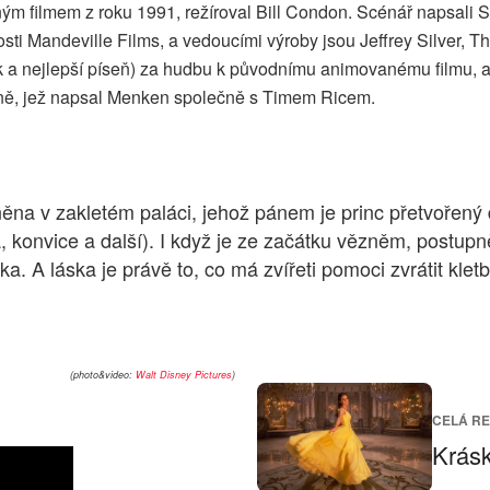
m filmem z roku 1991, režíroval Bill Condon. Scénář napsali 
sti Mandeville Films, a vedoucími výroby jsou Jeffrey Silver,
ck a nejlepší píseň) za hudbu k původnímu animovanému filmu, a
sně, jež napsal Menken společně s Timem Ricem.
ěna v zakletém paláci, jehož pánem je princ přetvořený
a, konvice a další). I když je ze začátku vězněm, postu
láska. A láska je právě to, co má zvířeti pomoci zvrátit k
(photo&video:
Walt Disney Pictures
)
CELÁ R
Krásk