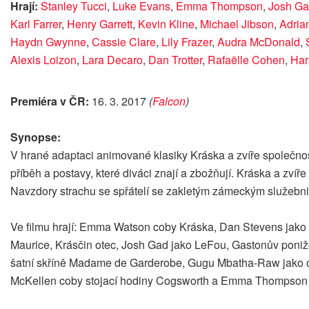
Hrají:
Stanley Tucci
,
Luke Evans
,
Emma Thompson
,
Josh G
Karl Farrer
,
Henry Garrett
,
Kevin Kline
,
Michael Jibson
,
Adrian
Haydn Gwynne
,
Cassie Clare
,
Lily Frazer
,
Audra McDonald
,
Alexis Loizon
,
Lara Decaro
,
Dan Trotter
,
Rafaëlle Cohen
,
Har
Premiéra v ČR:
16. 3. 2017
(
Falcon
)
Synopse:
V hrané adaptaci animované klasiky Kráska a zvíře společnos
příběh a postavy, které diváci znají a zbožňují. Kráska a zví
Navzdory strachu se spřátelí se zakletým zámeckým služebni
Ve filmu hrají: Emma Watson coby Kráska, Dan Stevens jako z
Maurice, Krásčin otec, Josh Gad jako LeFou, Gastonův pon
šatní skříně Madame de Garderobe, Gugu Mbatha-Raw jako opr
McKellen coby stojací hodiny Cogsworth a Emma Thompson j