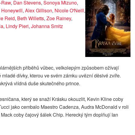
a-Raw
,
Dan Stevens
,
Sonoya Mizuno
,
 Honeywill
,
Alex Gillison
,
Nicole O'Neill
,
ie Reid
,
Beth Willetts
,
Zoe Rainey
,
la
,
Lindy Pieri
,
Johanna Smitz
pulárnějších příběhů vůbec, velkolepým způsobem ožívají
lé mladé dívky, kterou ve svém zámku uvězní děsivé zvíře.
krývá vlídná duše skutečného prince.
sničana, který se snaží Krásku okouzlit, Kevin Kline coby
Tucci jako cembalo Maestro Cadenza, Audra McDonald v roli
Mack coby čajový šálek Chip. Herecký tým doplňují Ian