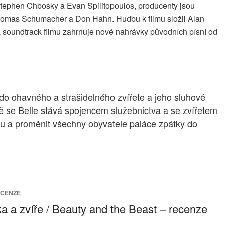
Stephen Chbosky a Evan Spilitopoulos, producenty jsou
 Thomas Schumacher a Don Hahn. Hudbu k filmu složil Alan
 soundtrack filmu zahrnuje nové nahrávky původních písní od
 do ohavného a strašidelného zvířete a jeho sluhové
pně se Belle stává spojencem služebnictva a se zvířetem
letbu a proměnit všechny obyvatele paláce zpátky do
ECENZE
a a zvíře / Beauty and the Beast – recenze