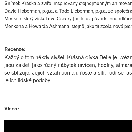
Snímek Kráska a zvíře, inspirovaný stejnojmenným animovaný
David Hoberman, p.g.a. a Todd Lieberman, p.g.a. ze společno
Menken, který získal dva Oscary (nejlepší původní soundtra
Menkena a Howarda Ashmana, stejně jako tři zcela nové pí
Recenze:
Každý o tom někdy slyšel. Krásná dívka Belle je uvězn
jsou zakleti jako různý nábytek (svícen, hodiny, almar
se sbližuje. Jejich vztah pomalu roste a sílí, rodí se 
jejich lidské podoby.
Video: