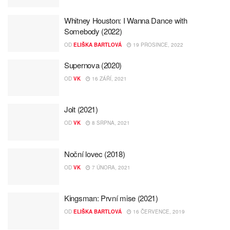
Whitney Houston: I Wanna Dance with
Somebody (2022)
OD
ELIŠKA BARTLOVÁ
19 PROSINCE, 2022
Supernova (2020)
OD
VK
16 ZÁŘÍ, 2021
Jolt (2021)
OD
VK
8 SRPNA, 2021
Noční lovec (2018)
OD
VK
7 ÚNORA, 2021
Kingsman: První mise (2021)
OD
ELIŠKA BARTLOVÁ
16 ČERVENCE, 2019