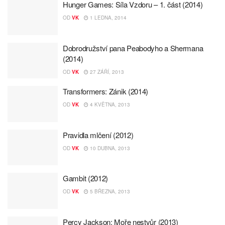
Hunger Games: Síla Vzdoru – 1. část (2014)
OD
VK
1 LEDNA, 2014
Dobrodružství pana Peabodyho a Shermana
(2014)
OD
VK
27 ZÁŘÍ, 2013
Transformers: Zánik (2014)
OD
VK
4 KVĚTNA, 2013
Pravidla mlčení (2012)
OD
VK
10 DUBNA, 2013
Gambit (2012)
OD
VK
5 BŘEZNA, 2013
Percy Jackson: Moře nestvůr (2013)