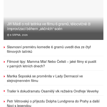
Jiří Mádl o roli tatínka ve filmu 6 gramů, tělocvičně či
improvizaci během „akčních“ scén
8 SRPNA, 2026
Slavnosní premiéru komedie 6 gramů uvedli dva ze čtyř
filmových tatínků
Filmové tipy: Mamma Mia! Nebo Čelisti – jaké filmy si pustit
v parných letních dnech?
Marika Šoposká se proměnila v Lady Dermacol ve
stejnojmenném filmu
Trailer k dokudramatu Osamělý vlk režiséra Ondřeje Veverky
Petr Větrovský o příjezdu Dolpha Lundgrena do Prahy a další
Noci s legendou