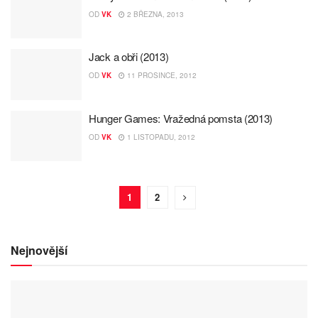
OD
VK
2 BŘEZNA, 2013
Jack a obři (2013)
OD
VK
11 PROSINCE, 2012
Hunger Games: Vražedná pomsta (2013)
OD
VK
1 LISTOPADU, 2012
1
2
Nejnovější