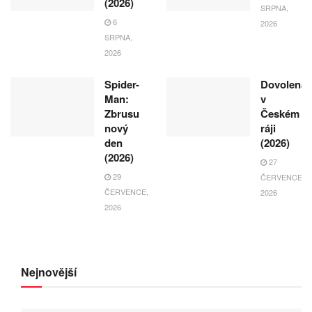
(2026)
SRPNA,
6
2026
SRPNA,
2026
Spider-
Dovolená
Man:
v
Zbrusu
Českém
nový
ráji
den
(2026)
(2026)
27
29
ČERVENCE,
ČERVENCE,
2026
2026
Nejnovější