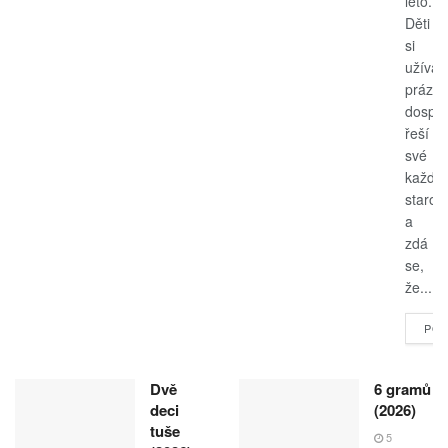
léto.
Děti
si
užívají
prázdn
dospěl
řeší
své
každo
starost
a
zdá
se,
že...
POK
Dvě
6 gramů
deci
(2026)
tuše
5