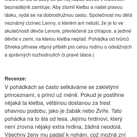
beznadějně zamiluje. Aby zlomil kletbu a našel pravou
lásku, vydá se na dobrodružnou cestu. Společnost mu dělá
neznámý cizinec Lenny, o kterém ani netuší, že je to ve
skutečnosti děvče Lenore, převlečené za chlapce, a jediné
děvče v zemi, na kterou kletba neplatí. Pohádka od tvůrců
Shreka přinese vtipný příběh pro celou rodinu o odvážných
a správných rozhodnutích či pravé lásce.(
Recenze:
V pohádkách se často setkáváme se zakletými
princeznami, s princi už méně. Pokud je postihne
nějaká ta kletba, většinou dostanou za trest
ohavnou podobu, jako je žabák nebo Zvíře. Tato
pohádka na to šla od lesa. Jejímu hrdinovi, který
není zrovna nějaký extra hrdina, žádná neodolá.
Všechny ženy mu padají k nohám, což možná zní