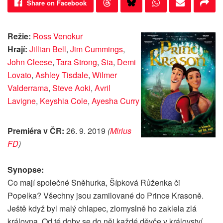
Share on Facebook
Režie:
Ross Venokur
Hrají:
Jillian Bell
,
Jim Cummings
,
John Cleese
,
Tara Strong
,
Sia
,
Demi
Lovato
,
Ashley Tisdale
,
Wilmer
Valderrama
,
Steve Aoki
,
Avril
Lavigne
,
Keyshia Cole
,
Ayesha Curry
Premiéra v ČR:
26. 9. 2019
(
Mirius
FD
)
Synopse:
Co mají společné Sněhurka, Šípková Růženka či
Popelka? Všechny jsou zamilované do Prince Krasoně.
Ještě když byl malý chlapec, zlomyslně ho zaklela zlá
královna. Od té doby se do něj každé děvče v království