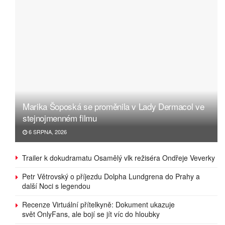
Marika Šoposká se proměnila v Lady Dermacol ve
stejnojmenném filmu
6 SRPNA, 2026
Trailer k dokudramatu Osamělý vlk režiséra Ondřeje Veverky
Petr Větrovský o příjezdu Dolpha Lundgrena do Prahy a
další Noci s legendou
Recenze Virtuální přítelkyně: Dokument ukazuje
svět OnlyFans, ale bojí se jít víc do hloubky