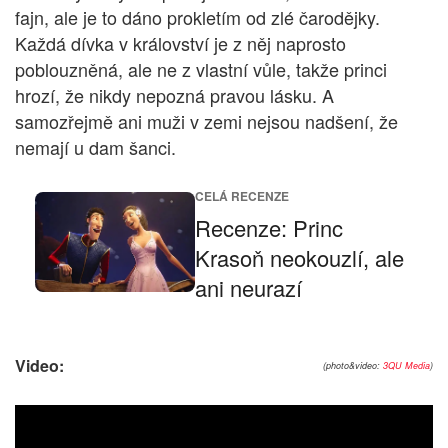
fajn, ale je to dáno prokletím od zlé čarodějky.
Každá dívka v království je z něj naprosto
poblouzněná, ale ne z vlastní vůle, takže princi
hrozí, že nikdy nepozná pravou lásku. A
samozřejmě ani muži v zemi nejsou nadšení, že
nemají u dam šanci.
CELÁ RECENZE
Recenze: Princ
Krasoň neokouzlí, ale
ani neurazí
Video:
(photo&video:
3QU Media
)