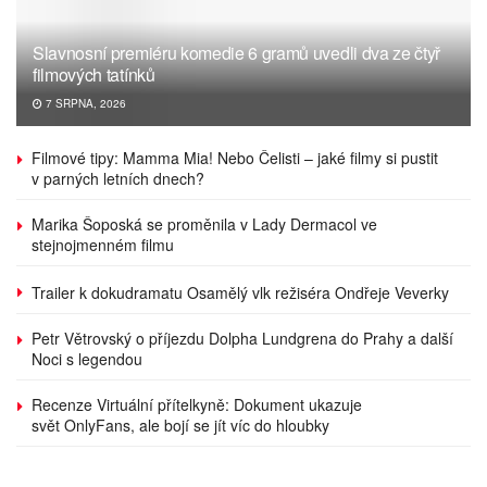
Slavnosní premiéru komedie 6 gramů uvedli dva ze čtyř
filmových tatínků
7 SRPNA, 2026
Filmové tipy: Mamma Mia! Nebo Čelisti – jaké filmy si pustit
v parných letních dnech?
Marika Šoposká se proměnila v Lady Dermacol ve
stejnojmenném filmu
Trailer k dokudramatu Osamělý vlk režiséra Ondřeje Veverky
Petr Větrovský o příjezdu Dolpha Lundgrena do Prahy a další
Noci s legendou
Recenze Virtuální přítelkyně: Dokument ukazuje
svět OnlyFans, ale bojí se jít víc do hloubky