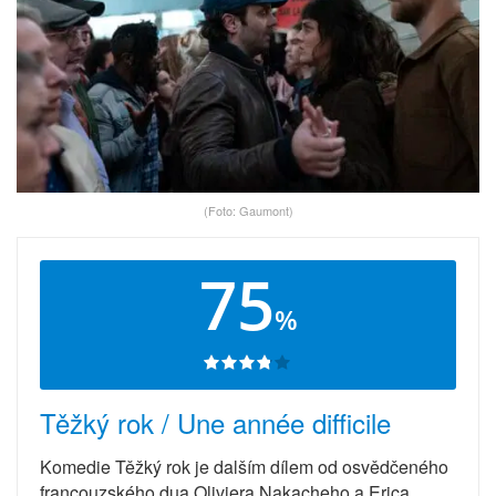
(Foto: Gaumont)
75
%
Těžký rok / Une année difficile
Komedie Těžký rok je dalším dílem od osvědčeného
francouzského dua Oliviera Nakacheho a Erica