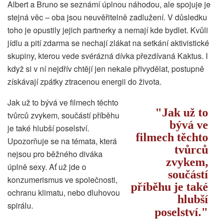
Albert a Bruno se seznámí úplnou náhodou, ale spojuje je
stejná věc – oba jsou neuvěřitelně zadlužení. V důsledku
toho je opustily jejich partnerky a nemají kde bydlet. Kvůli
jídlu a pití zdarma se nechají zlákat na setkání aktivistické
skupiny, kterou vede svérázná dívka přezdívaná Kaktus. I
když si v ní nejdřív chtějí jen nekale přivydělat, postupně
získávají zpátky ztracenou energii do života.
Jak už to bývá ve filmech těchto
Jak už to
tvůrců zvykem, součástí příběhu
bývá ve
je také hlubší poselství.
filmech těchto
Upozorňuje se na témata, která
tvůrců
nejsou pro běžného diváka
zvykem,
úplně sexy. Ať už jde o
součástí
konzumerismus ve společnosti,
příběhu je také
ochranu klimatu, nebo dluhovou
hlubší
spirálu.
poselství.