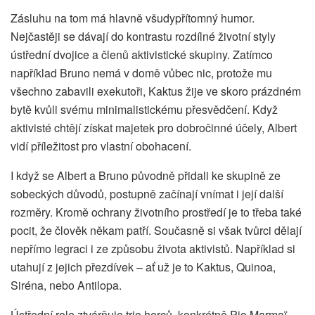
Zásluhu na tom má hlavně všudypřítomný humor.
Nejčastěji se dávají do kontrastu rozdílné životní styly
ústřední dvojice a členů aktivistické skupiny. Zatímco
například Bruno nemá v domě vůbec nic, protože mu
všechno zabavili exekutoři, Kaktus žije ve skoro prázdném
bytě kvůli svému minimalistickému přesvědčení. Když
aktivisté chtějí získat majetek pro dobročinné účely, Albert
vidí příležitost pro vlastní obohacení.
I když se Albert a Bruno původně přidali ke skupině ze
sobeckých důvodů, postupně začínají vnímat i její další
rozměry. Kromě ochrany životního prostředí je to třeba také
pocit, že člověk někam patří. Současně si však tvůrci dělají
nepřímo legraci i ze způsobu života aktivistů. Například si
utahují z jejich přezdívek – ať už je to Kaktus, Quinoa,
Siréna, nebo Antilopa.
Ústřední role ztvárňuje trio herců, konkrétně Pio Marmaï