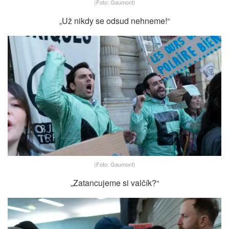
(Foto: Gaumont)
„Už nikdy se odsud nehneme!“
(Foto: Gaumont)
„Zatancujeme si valčík?“