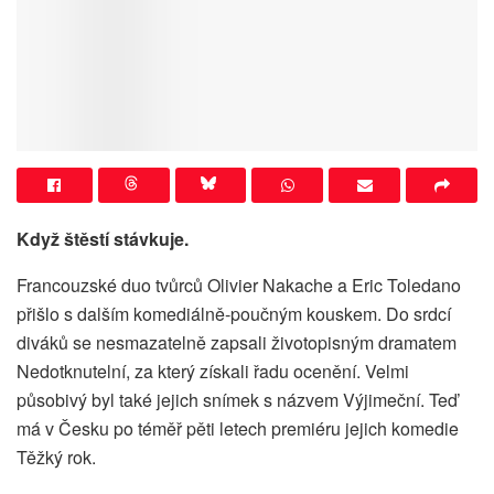
Když štěstí stávkuje.
Francouzské duo tvůrců Olivier Nakache a Eric Toledano
přišlo s dalším komediálně-poučným kouskem. Do srdcí
diváků se nesmazatelně zapsali životopisným dramatem
Nedotknutelní, za který získali řadu ocenění. Velmi
působivý byl také jejich snímek s názvem Výjimeční. Teď
má v Česku po téměř pěti letech premiéru jejich komedie
Těžký rok.