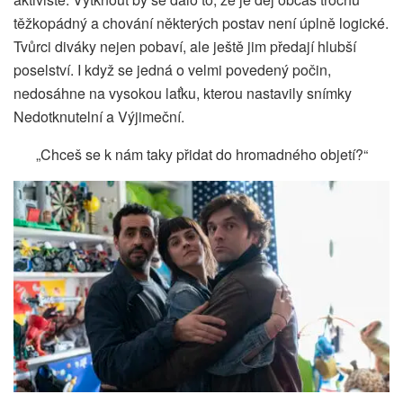
těžkopádný a chování některých postav není úplně logické.
Tvůrci diváky nejen pobaví, ale ještě jim předají hlubší
poselství. I když se jedná o velmi povedený počin,
nedosáhne na vysokou laťku, kterou nastavily snímky
Nedotknutelní a Výjimeční.
„Chceš se k nám taky přidat do hromadného objetí?“