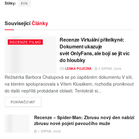
Štítky:
klik
Související
Články
Recenze Virtuální přítelkyně:
RECENZE FILMŮ
Dokument ukazuje
svět OnlyFans, ale bojí se jít víc
do hloubky
OD
LENKA POJEZNÁ
3 SRPNA, 2026
Režisérka Barbora Chalupová se po úspěšném dokumentu V síti,
na kterém spolupracovala s Vítem Klusákem, rozhodla proniknout
do další nepříliš probádané oblasti. Tentokrát si...
POKRAČOVAT
Recenze – Spider-Man: Zbrusu nový den nabízí
zbrusu nové pojetí pavoučího muže
1 SRPNA, 2026