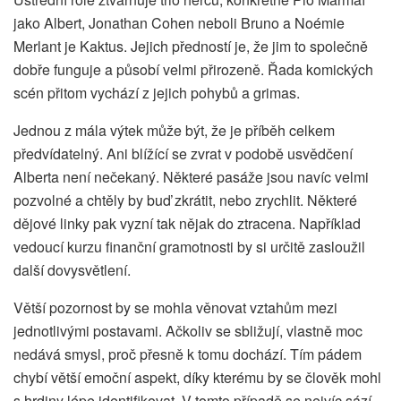
jako Albert, Jonathan Cohen neboli Bruno a Noémie
Merlant je Kaktus. Jejich předností je, že jim to společně
dobře funguje a působí velmi přirozeně. Řada komických
scén přitom vychází z jejich pohybů a grimas.
Jednou z mála výtek může být, že je příběh celkem
předvídatelný. Ani blížící se zvrat v podobě usvědčení
Alberta není nečekaný. Některé pasáže jsou navíc velmi
pozvolné a chtěly by buď zkrátit, nebo zrychlit. Některé
dějové linky pak vyzní tak nějak do ztracena. Například
vedoucí kurzu finanční gramotnosti by si určitě zasloužil
další dovysvětlení.
Větší pozornost by se mohla věnovat vztahům mezi
jednotlivými postavami. Ačkoliv se sbližují, vlastně moc
nedává smysl, proč přesně k tomu dochází. Tím pádem
chybí větší emoční aspekt, díky kterému by se člověk mohl
s hrdiny lépe identifikovat. V tomto případě se nejvíc sází