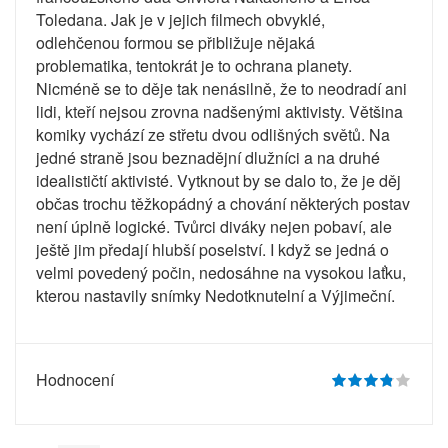
Toledana. Jak je v jejich filmech obvyklé,
odlehčenou formou se přibližuje nějaká
problematika, tentokrát je to ochrana planety.
Nicméně se to děje tak nenásilně, že to neodradí ani
lidi, kteří nejsou zrovna nadšenými aktivisty. Většina
komiky vychází ze střetu dvou odlišných světů. Na
jedné straně jsou beznadějní dlužníci a na druhé
idealističtí aktivisté. Vytknout by se dalo to, že je děj
občas trochu těžkopádný a chování některých postav
není úplně logické. Tvůrci diváky nejen pobaví, ale
ještě jim předají hlubší poselství. I když se jedná o
velmi povedený počin, nedosáhne na vysokou laťku,
kterou nastavily snímky Nedotknutelní a Výjimeční.
Hodnocení