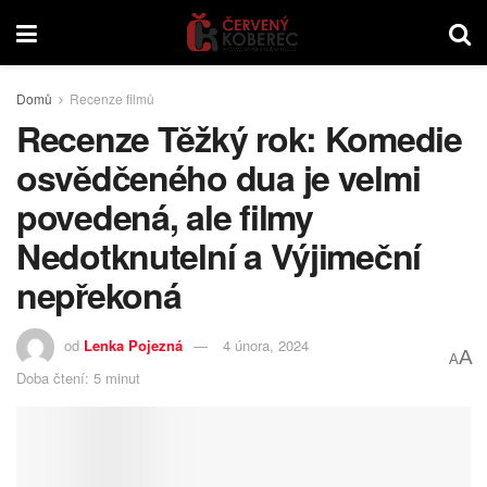
Domů
Recenze filmů
Recenze Těžký rok: Komedie
osvědčeného dua je velmi
povedená, ale filmy
Nedotknutelní a Výjimeční
nepřekoná
od
Lenka Pojezná
4 února, 2024
A
A
Doba čtení: 5 minut