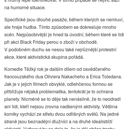
na humorné situace.
Specifické jsou dlouhé pasáže, během kterých se nemluví,
ale hraje hudba. Tímto způsobem se dokresluje mnoho
scén. Nejpůsobivější je hned ta úvodní, během které se lidi
při akci Black Friday perou o zboží v obchodě.
V podobném duchu se nesou také nejrůznější protestní
akce, které aktivistická skupina pořádá.
Komedie Těžký rok je dalším dílem od osvědčeného
francouzského dua Oliviera Nakacheho a Erica Toledana.
Jak je v jejich filmech obvyklé, odlehčenou formou se
přibližuje nějaká problematika, tentokrát je to ochrana
planety. Nicméně se to děje tak nenásilně, že to neodradí
ani lidi, kteří nejsou zrovna nadšenými aktivisty. Většina
komiky vychází ze střetu dvou odlišných světů. Na jedné
straně jsou beznadějní dlužníci a na druhé idealističtí
aktivisté. Vytknout by se dalo to, že je děj občas trochu