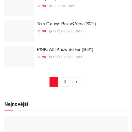
OD
VK
8 SRPNA, 2021
Tom Clancy: Bez výčitek (2021)
OD
VK
11 ČERVENCE, 2021
P!NK: All I Know So Far (2021)
OD
VK
10 ČERVENCE, 2021
1
2
Nejnovější