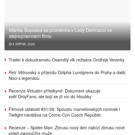
Marika Šoposká se proměnila v Lady Dermacol ve
stejnojmenném filmu
6 SRPNA, 2026
Trailer k dokudramatu Osamělý vlk režiséra Ondřeje Veverky
Petr Větrovský o příjezdu Dolpha Lundgrena do Prahy a další
Noci s legendou
Recenze Virtuální přítelkyně: Dokument ukazuje
svět OnlyFans, ale bojí se jít víc do hloubky
Filmové události #31/26: Spoustu marvelovských novinek i
Twilight návštěva na Comic-Con Czech Republic
Recenze – Spider-Man: Zbrusu nový den nabízí zbrusu nové
pojetí pavoučího muže