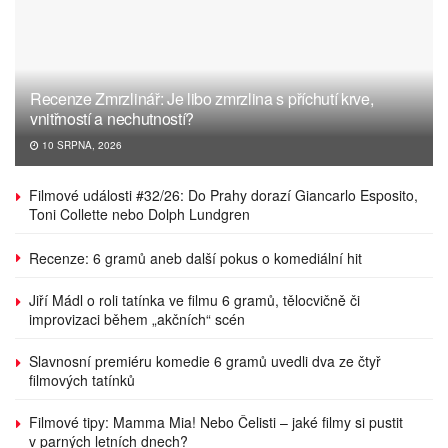
Recenze Zmrzlinář: Je libo zmrzlina s příchutí krve,
vnitřností a nechutností?
10 SRPNA, 2026
Filmové události #32/26: Do Prahy dorazí Giancarlo Esposito,
Toni Collette nebo Dolph Lundgren
Recenze: 6 gramů aneb další pokus o komediální hit
Jiří Mádl o roli tatínka ve filmu 6 gramů, tělocvičně či
improvizaci během „akčních“ scén
Slavnosní premiéru komedie 6 gramů uvedli dva ze čtyř
filmových tatínků
Filmové tipy: Mamma Mia! Nebo Čelisti – jaké filmy si pustit
v parných letních dnech?