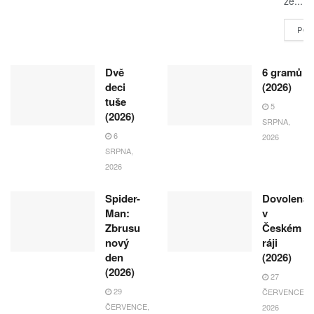
že...
POK
Dvě
6 gramů
deci
(2026)
tuše
5
(2026)
SRPNA,
6
2026
SRPNA,
2026
Spider-
Dovolená
Man:
v
Zbrusu
Českém
nový
ráji
den
(2026)
(2026)
27
29
ČERVENCE,
ČERVENCE,
2026