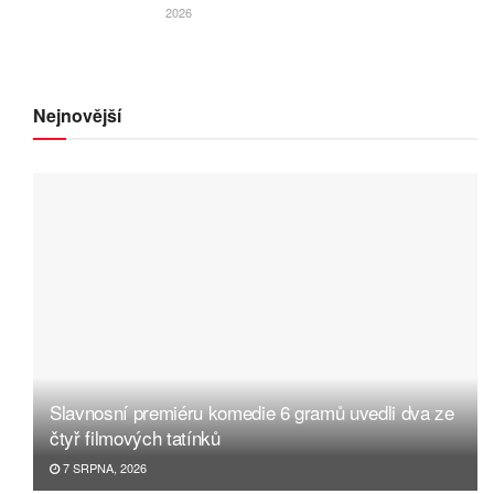
2026
Nejnovější
Slavnosní premiéru komedie 6 gramů uvedli dva ze
čtyř filmových tatínků
7 SRPNA, 2026