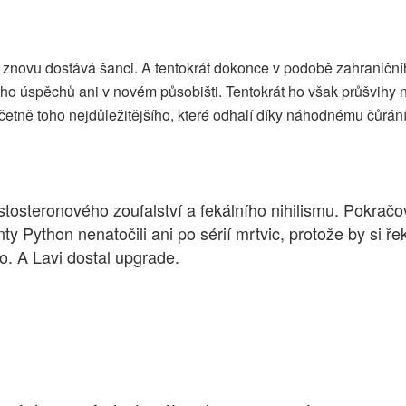
 znovu dostává šanci. A tentokrát dokonce v podobě zahraničníh
o úspěchů ani v novém působišti. Tentokrát ho však průšvihy 
etně toho nejdůležitějšího, které odhalí díky náhodnému čůrán
stosteronového zoufalství a fekálního nihilismu. Pokrač
nty Python nenatočili ani po sérií mrtvic, protože by si ře
o. A Lavi dostal upgrade.