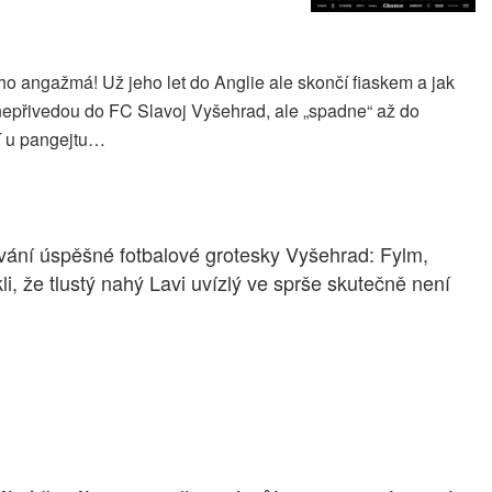
o angažmá! Už jeho let do Anglie ale skončí fiaskem a jak
nepřivedou do FC Slavoj Vyšehrad, ale „spadne“ až do
í u pangejtu…
ování úspěšné fotbalové grotesky Vyšehrad: Fylm,
kli, že tlustý nahý Lavi uvízlý ve sprše skutečně není