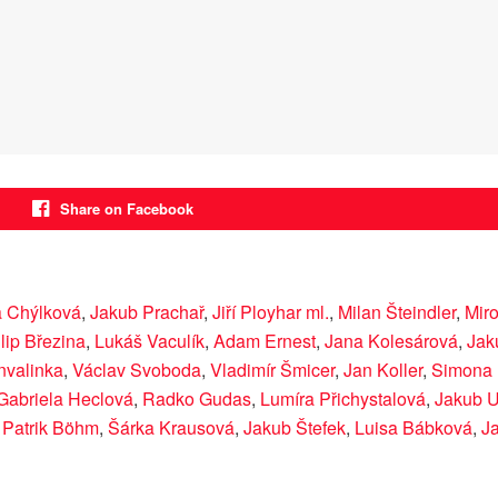
Share on Facebook
a Chýlková
,
Jakub Prachař
,
Jiří Ployhar ml.
,
Milan Šteindler
,
Mir
ilip Březina
,
Lukáš Vaculík
,
Adam Ernest
,
Jana Kolesárová
,
Jak
onvalinka
,
Václav Svoboda
,
Vladimír Šmicer
,
Jan Koller
,
Simona
Gabriela Heclová
,
Radko Gudas
,
Lumíra Přichystalová
,
Jakub U
,
Patrik Böhm
,
Šárka Krausová
,
Jakub Štefek
,
Luisa Bábková
,
J