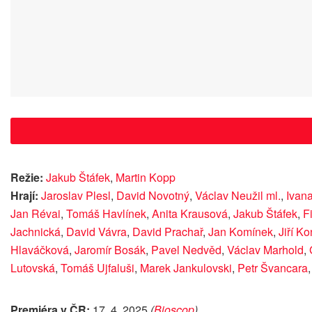
Režie:
Jakub Štáfek
,
Martin Kopp
Hrají:
Jaroslav Plesl
,
David Novotný
,
Václav Neužil ml.
,
Ivan
Jan Révai
,
Tomáš Havlínek
,
Anita Krausová
,
Jakub Štáfek
,
F
Jachnická
,
David Vávra
,
David Prachař
,
Jan Komínek
,
Jiří K
Hlaváčková
,
Jaromír Bosák
,
Pavel Nedvěd
,
Václav Marhold
,
Lutovská
,
Tomáš Ujfaluši
,
Marek Jankulovski
,
Petr Švancara
Premiéra v ČR:
17. 4. 2025
(
Bioscop
)