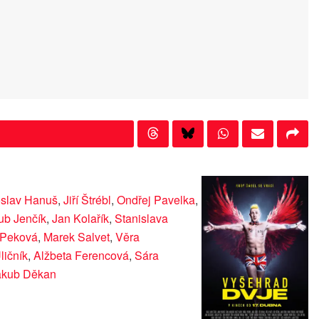
oslav Hanuš
,
Jiří Štrébl
,
Ondřej Pavelka
,
ub Jenčík
,
Jan Kolařík
,
Stanislava
 Peková
,
Marek Salvet
,
Věra
ličník
,
Alžbeta Ferencová
,
Sára
akub Děkan