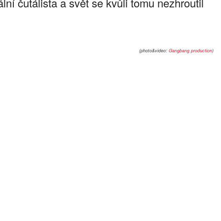
í čutálista a svět se kvůli tomu nezhroutil
(photo&video:
Gangbang production
)