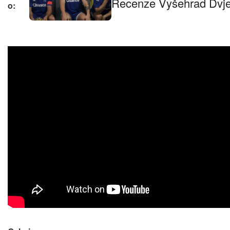
Recenze Vyšehrad Dvje: 
o: