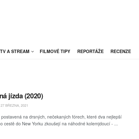
TV A STREAM
FILMOVÉ TIPY
REPORTÁŽE
RECENZE
ná jízda (2020)
27 BŘEZNA, 2021
postavená na drsných, nečekaných fórech, které dva nejlepší
o cestě do New Yorku zkoušejí na náhodné kolemjdoucí - ...