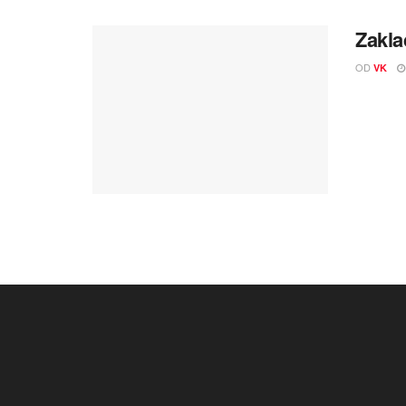
Zakla
OD
VK