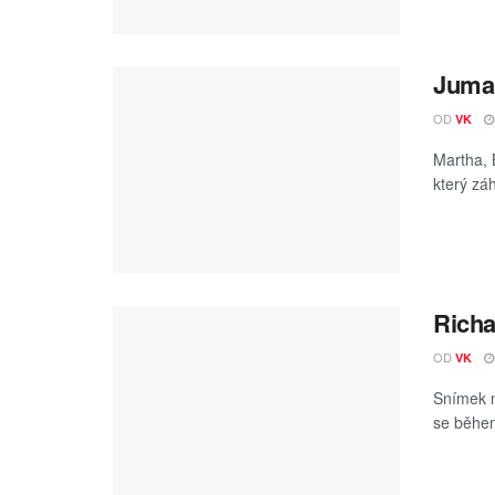
Juman
OD
VK
Martha, 
který záh
Richa
OD
VK
Snímek n
se během