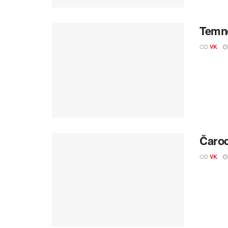
Temné
OD
VK
Čarod
OD
VK