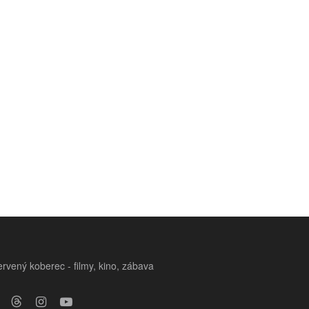
rvený koberec - filmy, kino, zábava