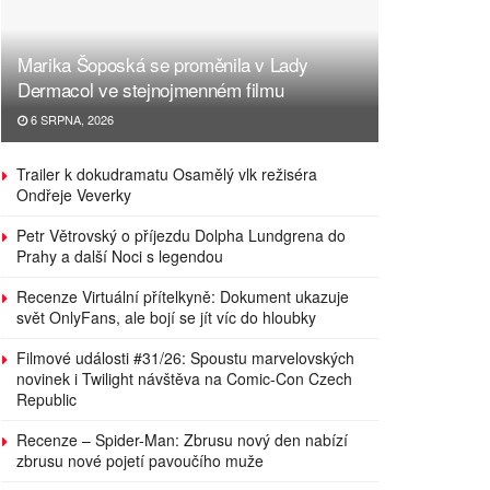
Marika Šoposká se proměnila v Lady
Dermacol ve stejnojmenném filmu
6 SRPNA, 2026
Trailer k dokudramatu Osamělý vlk režiséra
Ondřeje Veverky
Petr Větrovský o příjezdu Dolpha Lundgrena do
Prahy a další Noci s legendou
Recenze Virtuální přítelkyně: Dokument ukazuje
svět OnlyFans, ale bojí se jít víc do hloubky
Filmové události #31/26: Spoustu marvelovských
novinek i Twilight návštěva na Comic-Con Czech
Republic
Recenze – Spider-Man: Zbrusu nový den nabízí
zbrusu nové pojetí pavoučího muže