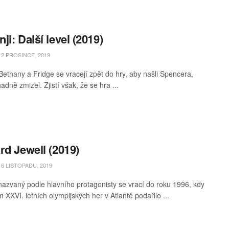
ji: Další level (2019)
2 PROSINCE, 2019
Bethany a Fridge se vracejí zpět do hry, aby našli Spencera,
adně zmizel. Zjistí však, že se hra ...
rd Jewell (2019)
6 LISTOPADU, 2019
azvaný podle hlavního protagonisty se vrací do roku 1996, kdy
 XXVI. letních olympijských her v Atlantě podařilo ...