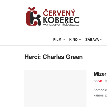
FILM
KINO
ZÁBAVA
Herci:
Charles Green
Mizer
OD
VK
Komedie 
kámoši p