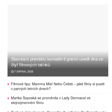
Slavnosní premiéru komedie 6 gramů uvedli dva ze
čtyř filmových tatínků
7 SRPNA, 2026
Filmové tipy: Mamma Mia! Nebo Čelisti – jaké filmy si pustit
v parných letních dnech?
Marika Šoposká se proměnila v Lady Dermacol ve
stejnojmenném filmu