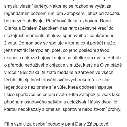
smyslu vlastní kariéry. Nakonec se rozhodne vydat za
legendárním běžcem Emilem Zátopkem, jehož od začátku
bezmezně obdivuje. Příběhová linka rozhovoru Rona
Clarka s Emilem Zátopkem nás retrospektivně vrací do
stěžejních momentů atletova sportovního i soukromého
života. Dohromady se spojuje v komplexní portrét muže,
jenž neztrácí tempo ani poté, co jeho poslední závod
skončí a dokáže bojovat nejen na atletickém oválu. Příběh
o přerodu neduživého chlapce v muže, který na Olympiádě
v roce 1952 získal tři zlaté medaile a zároveň ve všech
těchto disciplínách dosáhl světových rekordů, se stal
legendou o nezlomné síle vůle, která dodnes inspiruje
tisíce sportovců po celém světě. Film Zátopek je však také
příběhem osudového setkání a celoživotní lásky dvou lidí,
kterou nedokázaly zlomit ani sportovní nebo životní prohry.
Film vznikl za osobní podpory paní Dany Zátopkové,