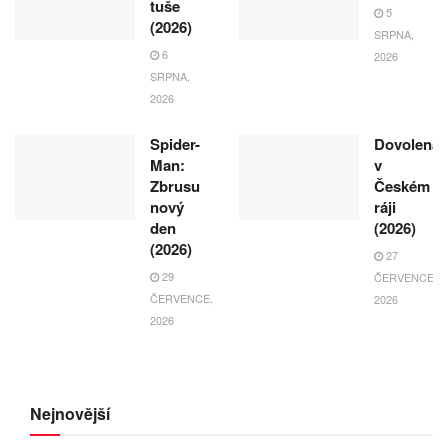
tuše
5
(2026)
SRPNA,
6
2026
SRPNA,
2026
Spider-
Dovolená
Man:
v
Zbrusu
Českém
nový
ráji
den
(2026)
(2026)
27
29
ČERVENCE,
ČERVENCE,
2026
2026
Nejnovější