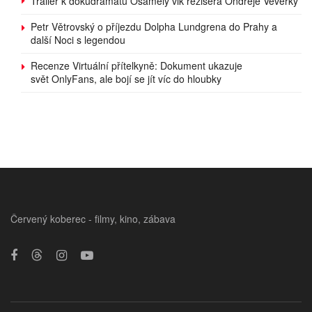
Trailer k dokudramatu Osamělý vlk režiséra Ondřeje Veverky
Petr Větrovský o příjezdu Dolpha Lundgrena do Prahy a
další Noci s legendou
Recenze Virtuální přítelkyně: Dokument ukazuje
svět OnlyFans, ale bojí se jít víc do hloubky
Červený koberec - filmy, kino, zábava