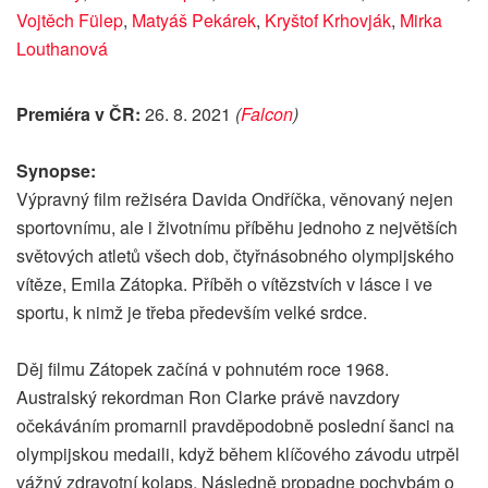
Vojtěch Fülep
,
Matyáš Pekárek
,
Kryštof Krhovják
,
Mirka
Louthanová
Premiéra v ČR:
26. 8. 2021
(
Falcon
)
Synopse:
Výpravný film režiséra Davida Ondříčka, věnovaný nejen
sportovnímu, ale i životnímu příběhu jednoho z největších
světových atletů všech dob, čtyřnásobného olympijského
vítěze, Emila Zátopka. Příběh o vítězstvích v lásce i ve
sportu, k nimž je třeba především velké srdce.
Děj filmu Zátopek začíná v pohnutém roce 1968.
Australský rekordman Ron Clarke právě navzdory
očekáváním promarnil pravděpodobně poslední šanci na
olympijskou medaili, když během klíčového závodu utrpěl
vážný zdravotní kolaps. Následně propadne pochybám o