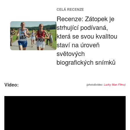
CELÁ RECENZE
Recenze: Zátopek je
strhující podívaná,
která se svou kvalitou
staví na úroveň
světových
biografických snímků
Video:
(photo&video:
Lucky Man Films
)