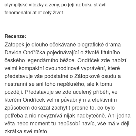
olympijské vítězky a ženy, po jejímž boku strávil
fenomenální atlet celý život.
Recenze:
Zátopek je dlouho očekávané biografické drama
Davida Ondříčka pojednávající o životě titulního
českého legendárního běžce. Ondříček zde nabízí
velmi kompaktní dvouhodinové vyprávění, které
představuje vše podstatné o Zátopkově osudu a
nestranní se ani toho nepěkného, ale k tomu
později. Představuje se zde ucelený příběh, ve
kterém Ondříček velmi půvabným a efektivním
způsobem dokázal zachytit přesně to, co bylo
potřeba a nic nevyznívá nijak nadbytečně. Ani jedna
věta nebo moment tu nepůsobí navíc, vše má v ději
zkrátka své místo.