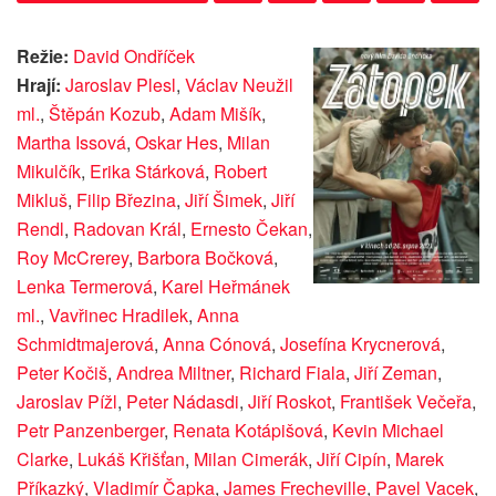
Režie:
David Ondříček
Hrají:
Jaroslav Plesl
,
Václav Neužil
ml.
,
Štěpán Kozub
,
Adam Mišík
,
Martha Issová
,
Oskar Hes
,
Milan
Mikulčík
,
Erika Stárková
,
Robert
Mikluš
,
Filip Březina
,
Jiří Šimek
,
Jiří
Rendl
,
Radovan Král
,
Ernesto Čekan
,
Roy McCrerey
,
Barbora Bočková
,
Lenka Termerová
,
Karel Heřmánek
ml.
,
Vavřinec Hradilek
,
Anna
Schmidtmajerová
,
Anna Cónová
,
Josefína Krycnerová
,
Peter Kočiš
,
Andrea Miltner
,
Richard Fiala
,
Jiří Zeman
,
Jaroslav Pížl
,
Peter Nádasdi
,
Jiří Roskot
,
František Večeřa
,
Petr Panzenberger
,
Renata Kotápišová
,
Kevin Michael
Clarke
,
Lukáš Křišťan
,
Milan Cimerák
,
Jiří Cipín
,
Marek
Příkazký
,
Vladimír Čapka
,
James Frecheville
,
Pavel Vacek
,