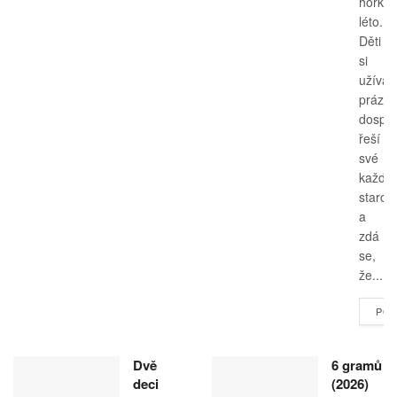
horké
léto.
Děti
si
užívají
prázdn
dospěl
řeší
své
každo
starost
a
zdá
se,
že...
POK
Dvě
6 gramů
deci
(2026)