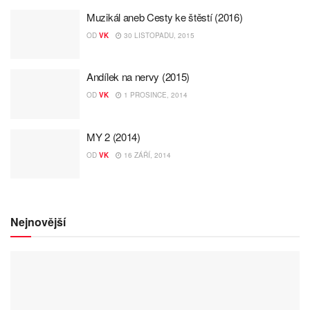
Muzikál aneb Cesty ke štěstí (2016)
OD
VK
30 LISTOPADU, 2015
Andílek na nervy (2015)
OD
VK
1 PROSINCE, 2014
MY 2 (2014)
OD
VK
16 ZÁŘÍ, 2014
Nejnovější