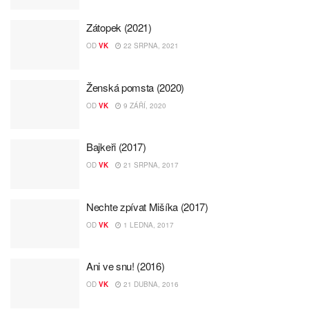
Zátopek (2021)
OD
VK
22 SRPNA, 2021
Ženská pomsta (2020)
OD
VK
9 ZÁŘÍ, 2020
Bajkeři (2017)
OD
VK
21 SRPNA, 2017
Nechte zpívat Mišíka (2017)
OD
VK
1 LEDNA, 2017
Ani ve snu! (2016)
OD
VK
21 DUBNA, 2016