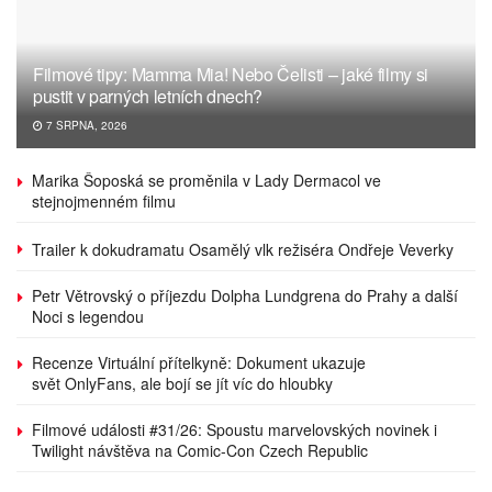
Filmové tipy: Mamma Mia! Nebo Čelisti – jaké filmy si
pustit v parných letních dnech?
7 SRPNA, 2026
Marika Šoposká se proměnila v Lady Dermacol ve
stejnojmenném filmu
Trailer k dokudramatu Osamělý vlk režiséra Ondřeje Veverky
Petr Větrovský o příjezdu Dolpha Lundgrena do Prahy a další
Noci s legendou
Recenze Virtuální přítelkyně: Dokument ukazuje
svět OnlyFans, ale bojí se jít víc do hloubky
Filmové události #31/26: Spoustu marvelovských novinek i
Twilight návštěva na Comic-Con Czech Republic