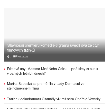
Slavnosní premiéru komedie 6 gramů uvedli dva ze čtyř
filmových tatínků
7 SRPNA, 2026
Filmové tipy: Mamma Mia! Nebo Čelisti – jaké filmy si pustit
v parných letních dnech?
Marika Šoposká se proměnila v Lady Dermacol ve
stejnojmenném filmu
Trailer k dokudramatu Osamělý vlk režiséra Ondřeje Veverky
Petr Větrovský o příjezdu Dolpha Lundgrena do Prahy a další