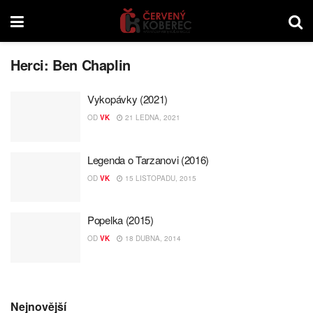
Herci:
Ben Chaplin
Vykopávky (2021)
OD
VK
21 LEDNA, 2021
Legenda o Tarzanovi (2016)
OD
VK
15 LISTOPADU, 2015
Popelka (2015)
OD
VK
18 DUBNA, 2014
Nejnovější