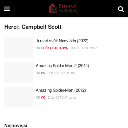
Herci:
Campbell Scott
Jurský svět: Nadvláda (2022)
OD
ELIŠKA BARTLOVÁ
6 ČERVNA, 2022
Amazing Spider-Man 2 (2014)
OD
VK
2 BŘEZNA, 2013
Amazing Spider-Man (2012)
OD
VK
25 ČERVNA, 2012
Nejnovější