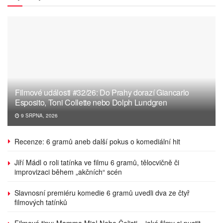
Filmové události #32/26: Do Prahy dorazí Giancarlo
Esposito, Toni Collette nebo Dolph Lundgren
9 SRPNA, 2026
Recenze: 6 gramů aneb další pokus o komediální hit
Jiří Mádl o roli tatínka ve filmu 6 gramů, tělocvičně či
improvizaci během „akčních“ scén
Slavnosní premiéru komedie 6 gramů uvedli dva ze čtyř
filmových tatínků
Filmové tipy: Mamma Mia! Nebo Čelisti – jaké filmy si pustit