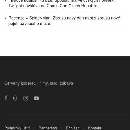
Twilight návštěva na Comic-Con Czech Republic
Recenze – Spider-Man: Zbrusu nový den nabízí zbrusu nové
pojetí pavoučího muže
Červený koberec - filmy, kino, zábava
Podmínky užití
Partnerství
Přihlásit
Kontakt