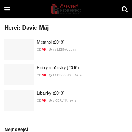
Herci:
David Máj
Metanol (2018)
OD
VK
19 LEDNA, 2018
Kobry a užovky (2015)
OD
VK
29 PROSINCE, 2014
Líbánky (2013)
OD
VK
6 ČERVNA, 2013
Nejnovější