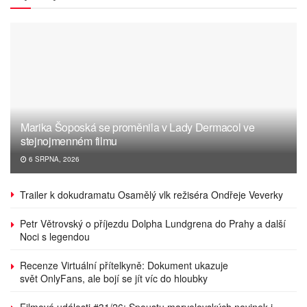
Marika Šoposká se proměnila v Lady Dermacol ve
stejnojmenném filmu
6 SRPNA, 2026
Trailer k dokudramatu Osamělý vlk režiséra Ondřeje Veverky
Petr Větrovský o příjezdu Dolpha Lundgrena do Prahy a další
Noci s legendou
Recenze Virtuální přítelkyně: Dokument ukazuje
svět OnlyFans, ale bojí se jít víc do hloubky
Filmové události #31/26: Spoustu marvelovských novinek i