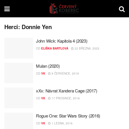
Herci:
Donnie Yen
John Wick: Kapitola 4 (2023)
OD
ELIŠKA BARTLOVÁ
22 BŘEZNA, 2023
Mulan (2020)
OD
VK
9 ČERVENCE, 2019
xXx: Návrat Xandera Cage (2017)
OD
VK
17 PROSINCE, 2016
Rogue One: Star Wars Story (2016)
OD
VK
1 LEDNA, 2016