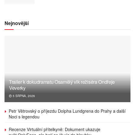
Nejnovější
Trailer k dokudramatu Osamělý vlk režiséra Ondřeje
Veverky
5 SRPNA, 2026
Petr Větrovský o příjezdu Dolpha Lundgrena do Prahy a další
Noci s legendou
Recenze Virtuální přítelkyně: Dokument ukazuje