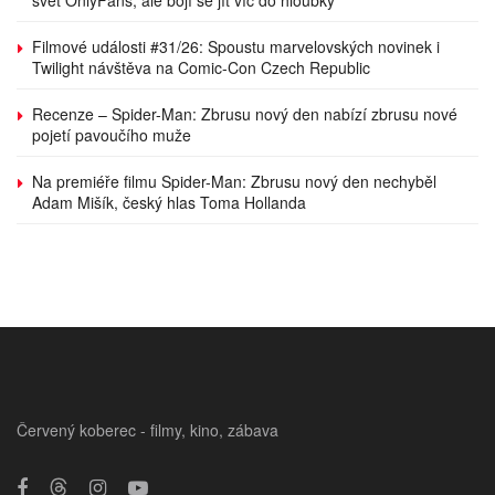
svět OnlyFans, ale bojí se jít víc do hloubky
Filmové události #31/26: Spoustu marvelovských novinek i
Twilight návštěva na Comic-Con Czech Republic
Recenze – Spider-Man: Zbrusu nový den nabízí zbrusu nové
pojetí pavoučího muže
Na premiéře filmu Spider-Man: Zbrusu nový den nechyběl
Adam Mišík, český hlas Toma Hollanda
Červený koberec - filmy, kino, zábava