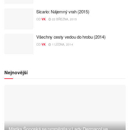
Sicario: Nájemný vrah (2015)
OD
VK
22 BŘEZNA, 2015
Všechny cesty vedou do hrobu (2014)
OD
VK
1 LEDNA, 2014
Nejnovější
Marika Šoposká se proměnila v Lady Dermacol ve