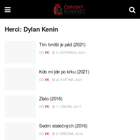
Herci:
Dylan Kenin
Tím tvrdší je pád (2021)
OD
VK
6 LISTOPADU, 2021
Kdo mi jde po krku (2021)
OD
VK
22 KVĚTNA, 2021
Zlato (2016)
OD
VK
11 ÚNORA, 2017
Sedm statečných (2016)
OD
VK
27 BŘEZNA, 2016