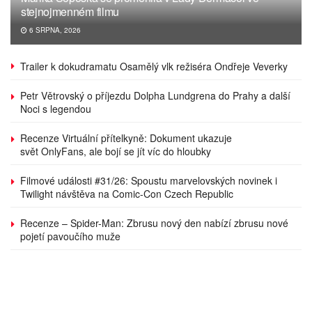
stejnojmenném filmu
6 SRPNA, 2026
Trailer k dokudramatu Osamělý vlk režiséra Ondřeje Veverky
Petr Větrovský o příjezdu Dolpha Lundgrena do Prahy a další
Noci s legendou
Recenze Virtuální přítelkyně: Dokument ukazuje
svět OnlyFans, ale bojí se jít víc do hloubky
Filmové události #31/26: Spoustu marvelovských novinek i
Twilight návštěva na Comic-Con Czech Republic
Recenze – Spider-Man: Zbrusu nový den nabízí zbrusu nové
pojetí pavoučího muže