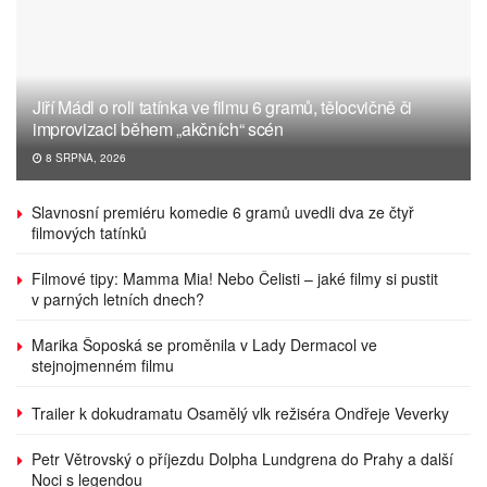
Jiří Mádl o roli tatínka ve filmu 6 gramů, tělocvičně či
improvizaci během „akčních“ scén
8 SRPNA, 2026
Slavnosní premiéru komedie 6 gramů uvedli dva ze čtyř
filmových tatínků
Filmové tipy: Mamma Mia! Nebo Čelisti – jaké filmy si pustit
v parných letních dnech?
Marika Šoposká se proměnila v Lady Dermacol ve
stejnojmenném filmu
Trailer k dokudramatu Osamělý vlk režiséra Ondřeje Veverky
Petr Větrovský o příjezdu Dolpha Lundgrena do Prahy a další
Noci s legendou