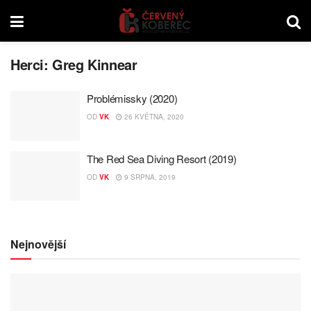
Herci:
Greg Kinnear
Problémissky (2020)
OD
VK
26 KVĚTNA, 2020
The Red Sea Diving Resort (2019)
OD
VK
9 SRPNA, 2019
Nejnovější