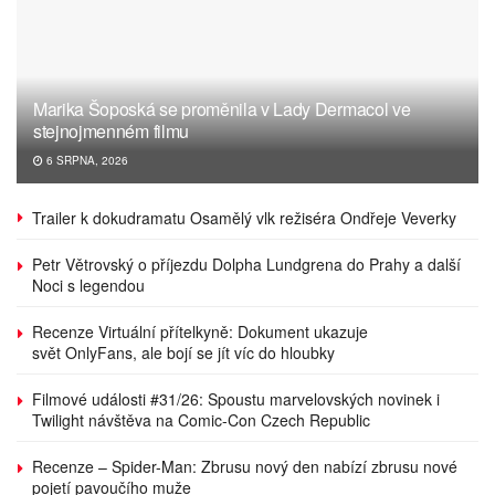
Marika Šoposká se proměnila v Lady Dermacol ve
stejnojmenném filmu
6 SRPNA, 2026
Trailer k dokudramatu Osamělý vlk režiséra Ondřeje Veverky
Petr Větrovský o příjezdu Dolpha Lundgrena do Prahy a další
Noci s legendou
Recenze Virtuální přítelkyně: Dokument ukazuje
svět OnlyFans, ale bojí se jít víc do hloubky
Filmové události #31/26: Spoustu marvelovských novinek i
Twilight návštěva na Comic-Con Czech Republic
Recenze – Spider-Man: Zbrusu nový den nabízí zbrusu nové
pojetí pavoučího muže