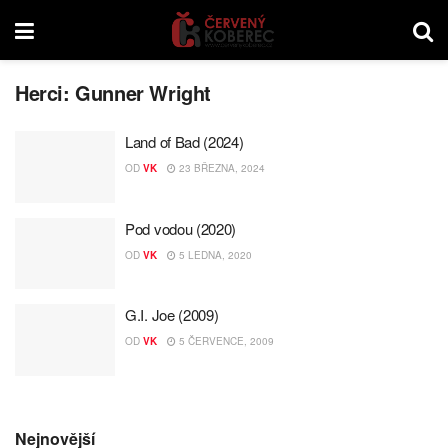
Herci:
Gunner Wright
Land of Bad (2024)
OD
VK
23 BŘEZNA, 2024
Pod vodou (2020)
OD
VK
5 LEDNA, 2020
G.I. Joe (2009)
OD
VK
5 ČERVENCE, 2009
Nejnovější