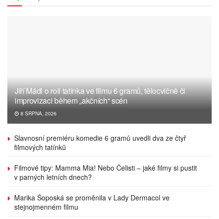
Jiří Mádl o roli tatínka ve filmu 6 gramů, tělocvičně či
improvizaci během „akčních“ scén
8 SRPNA, 2026
Slavnosní premiéru komedie 6 gramů uvedli dva ze čtyř
filmových tatínků
Filmové tipy: Mamma Mia! Nebo Čelisti – jaké filmy si pustit
v parných letních dnech?
Marika Šoposká se proměnila v Lady Dermacol ve
stejnojmenném filmu