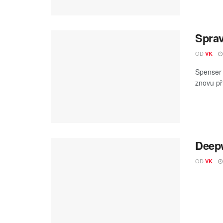
Sprav
OD
VK
Spenser 
znovu př
Deepw
OD
VK