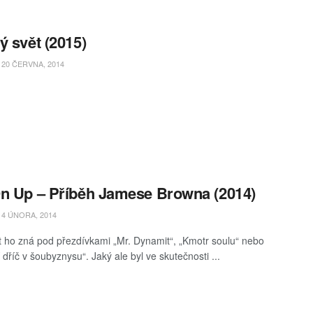
ý svět (2015)
20 ČERVNA, 2014
n Up – Příběh Jamese Browna (2014)
4 ÚNORA, 2014
t ho zná pod přezdívkami „Mr. Dynamit“, „Kmotr soulu“ nebo
 dříč v šoubyznysu“. Jaký ale byl ve skutečnosti ...