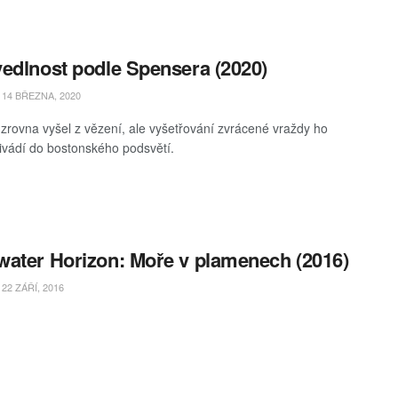
edlnost podle Spensera (2020)
14 BŘEZNA, 2020
zrovna vyšel z vězení, ale vyšetřování zvrácené vraždy ho
ivádí do bostonského podsvětí.
ater Horizon: Moře v plamenech (2016)
22 ZÁŘÍ, 2016