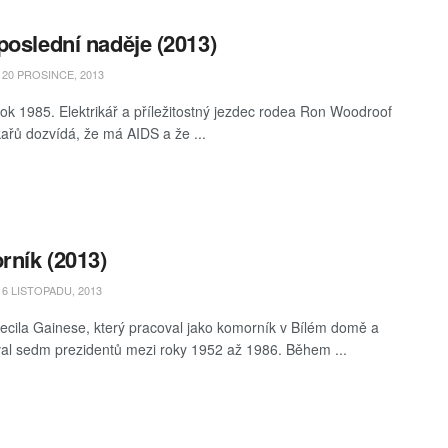
poslední naděje (2013)
20 PROSINCE, 2013
rok 1985. Elektrikář a příležitostný jezdec rodea Ron Woodroof
kařů dozvídá, že má AIDS a že ...
ník (2013)
6 LISTOPADU, 2013
ecila Gainese, který pracoval jako komorník v Bílém domě a
al sedm prezidentů mezi roky 1952 až 1986. Během ...