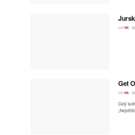
Jursk
OD
VK
Get O
OD
VK
Celý svě
„Největší