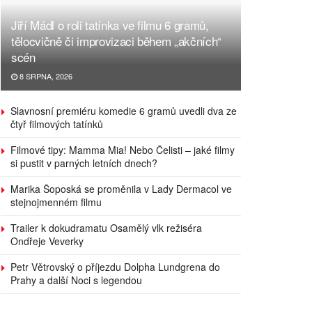
Jiří Mádl o roli tatínka ve filmu 6 gramů,
tělocvičně či improvizaci během „akčních“
scén
8 SRPNA, 2026
Slavnosní premiéru komedie 6 gramů uvedli dva ze
čtyř filmových tatínků
Filmové tipy: Mamma Mia! Nebo Čelisti – jaké filmy
si pustit v parných letních dnech?
Marika Šoposká se proměnila v Lady Dermacol ve
stejnojmenném filmu
Trailer k dokudramatu Osamělý vlk režiséra
Ondřeje Veverky
Petr Větrovský o příjezdu Dolpha Lundgrena do
Prahy a další Noci s legendou