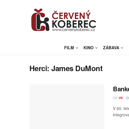
FILM
KINO
ZÁBAVA
Herci:
James DuMont
Banké
OD
VK
V 60. let
integrov