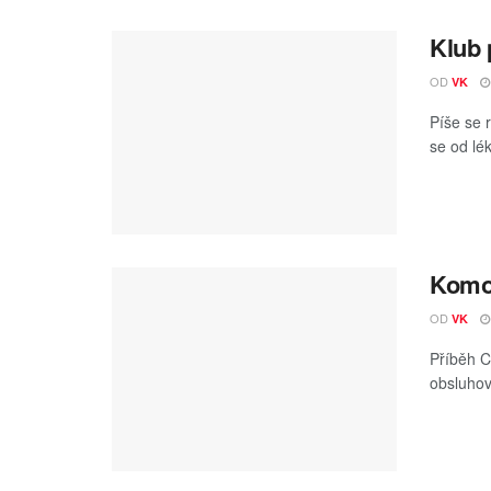
Klub 
OD
VK
Píše se 
se od lé
Komor
OD
VK
Příběh C
obsluhov