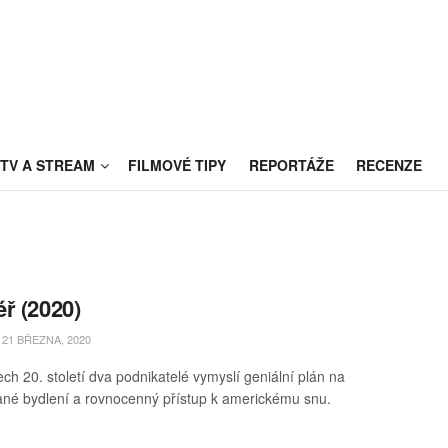
TV A STREAM
FILMOVÉ TIPY
REPORTÁŽE
RECENZE
ř (2020)
21 BŘEZNA, 2020
ech 20. století dva podnikatelé vymyslí geniální plán na
ané bydlení a rovnocenný přístup k americkému snu.