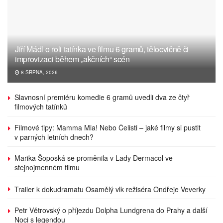
Jiří Mádl o roli tatínka ve filmu 6 gramů, tělocvičně či
improvizaci během „akčních“ scén
8 SRPNA, 2026
Slavnosní premiéru komedie 6 gramů uvedli dva ze čtyř
filmových tatínků
Filmové tipy: Mamma Mia! Nebo Čelisti – jaké filmy si pustit
v parných letních dnech?
Marika Šoposká se proměnila v Lady Dermacol ve
stejnojmenném filmu
Trailer k dokudramatu Osamělý vlk režiséra Ondřeje Veverky
Petr Větrovský o příjezdu Dolpha Lundgrena do Prahy a další
Noci s legendou