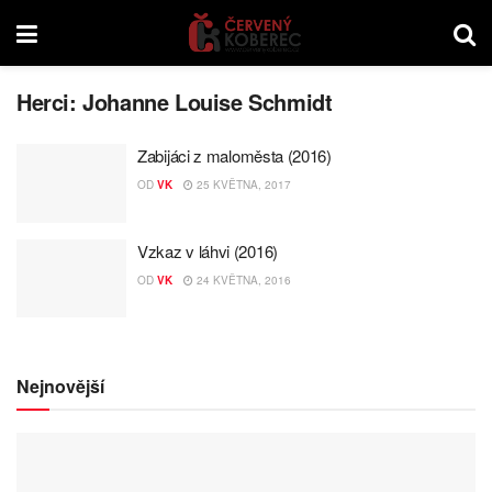
Herci:
Johanne Louise Schmidt
Zabijáci z maloměsta (2016)
OD
VK
25 KVĚTNA, 2017
Vzkaz v láhvi (2016)
OD
VK
24 KVĚTNA, 2016
Nejnovější