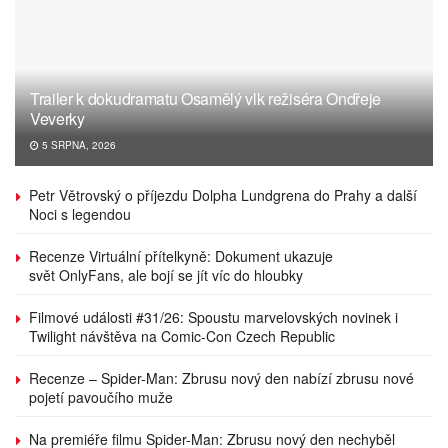
Trailer k dokudramatu Osamělý vlk režiséra Ondřeje
Veverky
5 SRPNA, 2026
Petr Větrovský o příjezdu Dolpha Lundgrena do Prahy a další
Noci s legendou
Recenze Virtuální přítelkyně: Dokument ukazuje
svět OnlyFans, ale bojí se jít víc do hloubky
Filmové události #31/26: Spoustu marvelovských novinek i
Twilight návštěva na Comic-Con Czech Republic
Recenze – Spider-Man: Zbrusu nový den nabízí zbrusu nové
pojetí pavoučího muže
Na premiéře filmu Spider-Man: Zbrusu nový den nechyběl