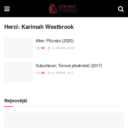
Herci:
Karimah Westbrook
After: Přiznání (2020)
OD
VK
14 ÚNORA, 2020
Suburbicon: Temné předměstí (2017)
OD
VK
27 SRPNA, 2017
Nejnovější