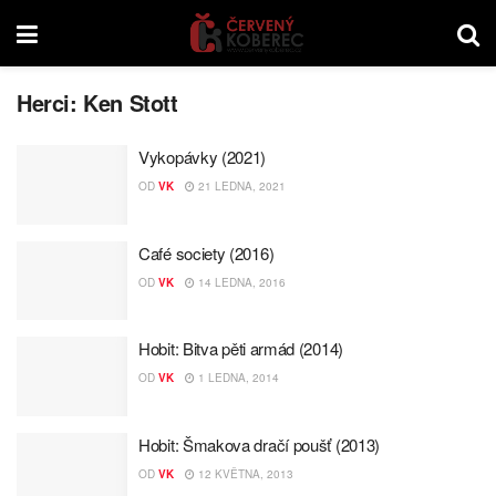
Herci:
Ken Stott
Vykopávky (2021)
OD
VK
21 LEDNA, 2021
Café society (2016)
OD
VK
14 LEDNA, 2016
Hobit: Bitva pěti armád (2014)
OD
VK
1 LEDNA, 2014
Hobit: Šmakova dračí poušť (2013)
OD
VK
12 KVĚTNA, 2013