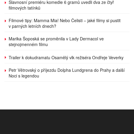
Slavnosní premiéru komedie 6 gramů uvedli dva ze čtyř
filmových tatínků
Filmové tipy: Mamma Mia! Nebo Čelisti – jaké filmy si pustit
v parných letních dnech?
Marika Šoposká se proměnila v Lady Dermacol ve
stejnojmenném filmu
Trailer k dokudramatu Osamělý vlk režiséra Ondřeje Veverky
Petr Větrovský o příjezdu Dolpha Lundgrena do Prahy a další
Noci s legendou