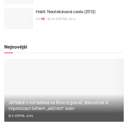
Hobit: Neočekávaná cesta (2012)
OD
VK
30 KVĚTNA, 2012
Nejnovější
Jiří Mádl o roli tatínka ve filmu 6 gramů, tělocvičně či
improvizaci během „akčních“ scén
8 SRPNA, 2026