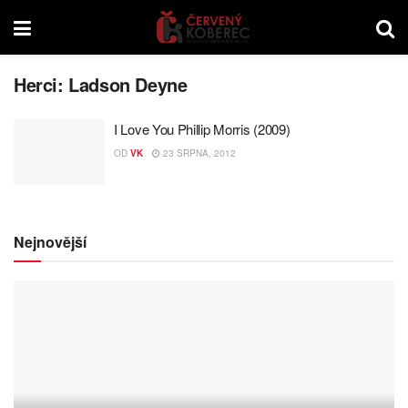
Herci:
Ladson Deyne
I Love You Phillip Morris (2009)
OD
VK
23 SRPNA, 2012
Nejnovější