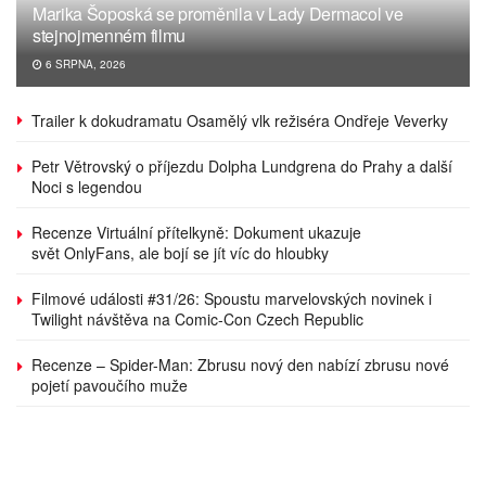
Marika Šoposká se proměnila v Lady Dermacol ve
stejnojmenném filmu
6 SRPNA, 2026
Trailer k dokudramatu Osamělý vlk režiséra Ondřeje Veverky
Petr Větrovský o příjezdu Dolpha Lundgrena do Prahy a další
Noci s legendou
Recenze Virtuální přítelkyně: Dokument ukazuje
svět OnlyFans, ale bojí se jít víc do hloubky
Filmové události #31/26: Spoustu marvelovských novinek i
Twilight návštěva na Comic-Con Czech Republic
Recenze – Spider-Man: Zbrusu nový den nabízí zbrusu nové
pojetí pavoučího muže